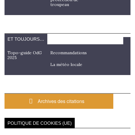
troupeau
ET TOUJOURS…
Topo-guide OdG
Recommandations
2025
La météo locale
Archives des citations
POLITIQUE DE COOKIES (UE)