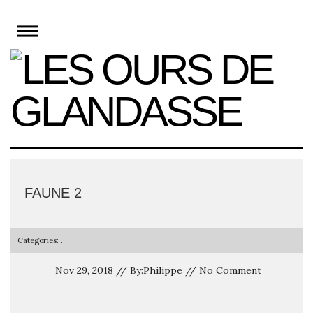
Skip
to
content
FAUNE 2
Categories: .
Nov 29, 2018 // By:Philippe // No Comment