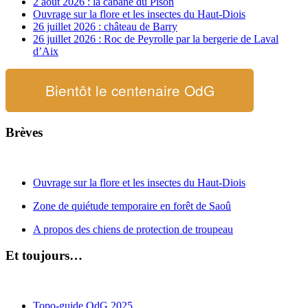
2 août 2026 : la cabane du Pison
Ouvrage sur la flore et les insectes du Haut-Diois
26 juillet 2026 : château de Barry
26 juillet 2026 : Roc de Peyrolle par la bergerie de Laval
d’Aix
Bientôt le centenaire OdG
Brèves
Ouvrage sur la flore et les insectes du Haut-Diois
Zone de quiétude temporaire en forêt de Saoû
A propos des chiens de protection de troupeau
Et toujours…
Topo-guide OdG 2025