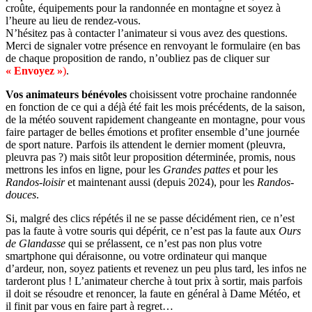
croûte, équipements pour la randonnée en montagne et soyez à
l’heure au lieu de rendez-vous.
N’hésitez pas à contacter l’animateur si vous avez des questions.
Merci de signaler votre présence en renvoyant le formulaire (en bas
de chaque proposition de rando, n’oubliez pas de cliquer sur
« Envoyez »
)
.
Vos animateurs bénévoles
choisissent votre prochaine randonnée
en fonction de ce qui a déjà été fait les mois précédents, de la saison,
de la météo souvent rapidement changeante en montagne, pour vous
faire partager de belles émotions et profiter ensemble d’une journée
de sport nature. Parfois ils attendent le dernier moment (pleuvra,
pleuvra pas ?) mais sitôt leur proposition déterminée, promis, nous
mettrons les infos en ligne, pour les
Grandes pattes
et pour les
Randos-loisir
et maintenant aussi (depuis 2024), pour les
Randos-
douces
.
Si, malgré des clics répétés il ne se passe décidément rien, ce n’est
pas la faute à votre souris qui dépérit, ce n’est pas la faute aux
Ours
de Glandasse
qui se prélassent, ce n’est pas non plus votre
smartphone qui déraisonne, ou votre ordinateur qui manque
d’ardeur, non, soyez patients et revenez un peu plus tard, les infos ne
tarderont plus ! L’animateur cherche à tout prix à sortir, mais parfois
il doit se résoudre et renoncer, la faute en général à Dame Météo, et
il finit par vous en faire part à regret…