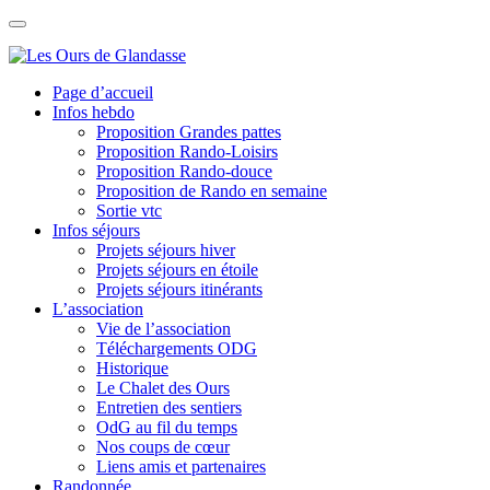
Skip
to
content
Page d’accueil
Infos hebdo
Proposition Grandes pattes
Proposition Rando-Loisirs
Proposition Rando-douce
Proposition de Rando en semaine
Sortie vtc
Infos séjours
Projets séjours hiver
Projets séjours en étoile
Projets séjours itinérants
L’association
Vie de l’association
Téléchargements ODG
Historique
Le Chalet des Ours
Entretien des sentiers
OdG au fil du temps
Nos coups de cœur
Liens amis et partenaires
Randonnée