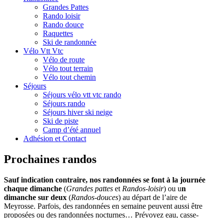
Grandes Pattes
Rando loisir
Rando douce
Raquettes
Ski de randonnée
Vélo Vtt Vtc
Vélo de route
Vélo tout terrain
Vélo tout chemin
Séjours
Séjours vélo vtt vtc rando
Séjours rando
Séjours hiver ski neige
Ski de piste
Camp d’été annuel
Adhésion et Contact
Prochaines randos
Sauf indication contraire, nos randonnées se font à la journée
chaque dimanche
(
Grandes pattes
et
Randos-loisir
) ou u
n
dimanche sur deux
(
Randos-douces
) au départ de l’aire de
Meyrosse. Parfois, des randonnées en semaine peuvent aussi être
proposées ou des randonnées nocturnes… Prévoyez eau, casse-