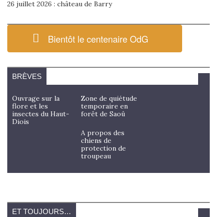
26 juillet 2026 : château de Barry
Bientôt le centenaire OdG
BRÈVES
Ouvrage sur la
Zone de quiétude
flore et les
temporaire en
insectes du Haut-
forêt de Saoû
Diois
A propos des
chiens de
protection de
troupeau
ET TOUJOURS…