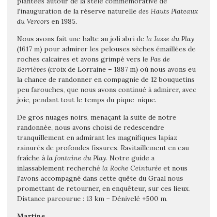
plantées autour de la stèle commémorative de
l’inauguration de la réserve naturelle
des Hauts Plateaux
du Vercors
en 1985.
Nous avons fait une halte au joli abri de
la Jasse du Play
(1617 m) pour admirer les pelouses sèches émaillées de
roches calcaires et avons grimpé vers le
Pas de
Berrièves
(croix de Lorraine – 1887 m) où nous avons eu
la chance de randonner en compagnie de 12 bouquetins
peu farouches, que nous avons continué à admirer, avec
joie, pendant tout le temps du pique-nique.
De gros nuages noirs, menaçant la suite de notre
randonnée, nous avons choisi de redescendre
tranquillement en admirant les magnifiques lapiaz
rainurés de profondes fissures. Ravitaillement en eau
fraîche à
la fontaine du Play
. Notre guide a
inlassablement recherché
la Roche Ceinturée
et nous
l’avons accompagné dans cette quête du Graal nous
promettant de retourner, en enquêteur, sur ces lieux.
Distance parcourue : 13 km – Dénivelé +500 m.
Martine