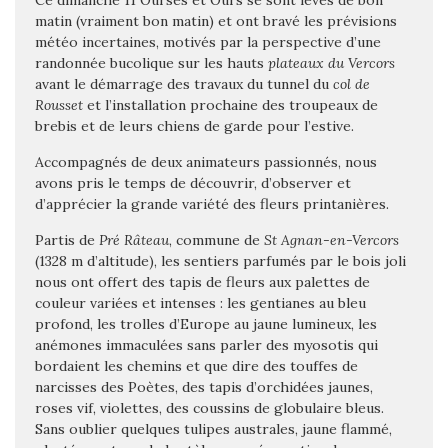
Ce dimanche 11 Ourses et Ours se sont levés de bon
matin (vraiment bon matin) et ont bravé les prévisions
météo incertaines, motivés par la perspective d’une
randonnée bucolique sur les hauts
plateaux du Vercors
avant le démarrage des travaux du tunnel du
col de
Rousset
et l’installation prochaine des troupeaux de
brebis et de leurs chiens de garde pour l’estive.
Accompagnés de deux animateurs passionnés, nous
avons pris le temps de découvrir, d’observer et
d’apprécier la g
rande variété des fleurs printanières.
Partis de
Pré Râteau
, commune de
St Agnan-en-Vercors
(1328 m d’altitude), les sentiers parfumés par le bois joli
nous ont offert des tapis de fleurs aux palettes de
couleur variées et intenses : les gentianes au bleu
profond, les trolles d’Europe au jaune lumineux, les
anémones immaculées sans parler des myosotis qui
bordaient les chemins et que dire des touffes de
narcisses des Poètes, des tapis d’orchidées jaunes,
roses vif, violettes, des coussins de globulaire bleus.
Sans oublier quelques tulipes australes, jaune flammé,