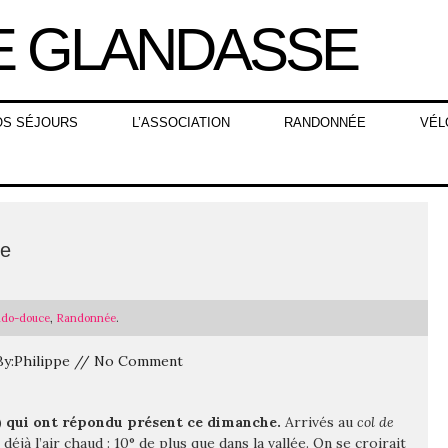
OS SÉJOURS
L’ASSOCIATION
RANDONNÉE
VÉL
re
do-douce
,
Randonnée
.
 By:Philippe // No Comment
) qui ont répondu présent ce dimanche.
Arrivés au
col de
éjà l’air chaud : 10° de plus que dans la vallée. On se croirait