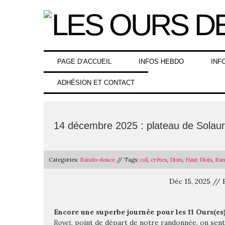
Skip
to
content
PAGE D’ACCUEIL
INFOS HEBDO
INF
ADHÉSION ET CONTACT
14 décembre 2025 : plateau de Solau
Categories:
Rando-douce
// Tags:
col
,
crêtes
,
Diois
,
Haut Diois
,
Ran
Déc 15, 2025 //
Encore une superbe journée pour les 11 Ours(es
Royet
, point de départ de notre randonnée, on sent d