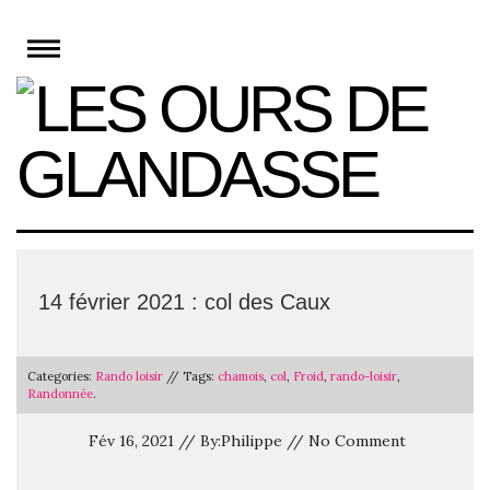
Skip
to
content
14 février 2021 : col des Caux
Categories:
Rando loisir
// Tags:
chamois
,
col
,
Froid
,
rando-loisir
,
Randonnée
.
Fév 16, 2021 // By:Philippe // No Comment