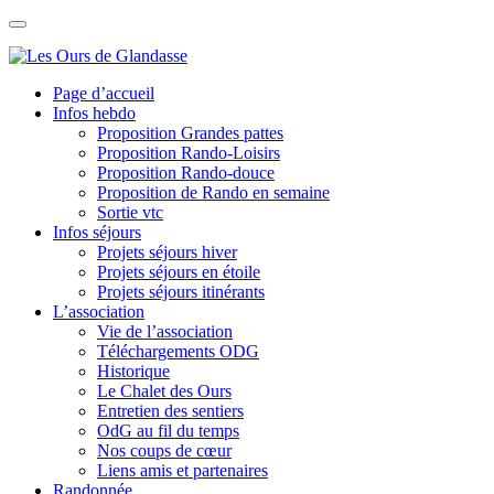
Skip
to
content
Page d’accueil
Infos hebdo
Proposition Grandes pattes
Proposition Rando-Loisirs
Proposition Rando-douce
Proposition de Rando en semaine
Sortie vtc
Infos séjours
Projets séjours hiver
Projets séjours en étoile
Projets séjours itinérants
L’association
Vie de l’association
Téléchargements ODG
Historique
Le Chalet des Ours
Entretien des sentiers
OdG au fil du temps
Nos coups de cœur
Liens amis et partenaires
Randonnée