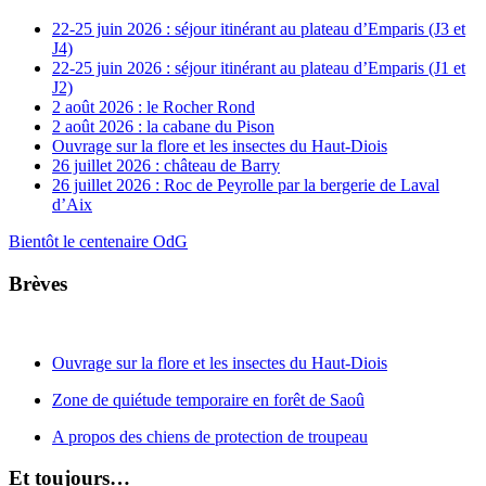
22-25 juin 2026 : séjour itinérant au plateau d’Emparis (J3 et
J4)
22-25 juin 2026 : séjour itinérant au plateau d’Emparis (J1 et
J2)
2 août 2026 : le Rocher Rond
2 août 2026 : la cabane du Pison
Ouvrage sur la flore et les insectes du Haut-Diois
26 juillet 2026 : château de Barry
26 juillet 2026 : Roc de Peyrolle par la bergerie de Laval
d’Aix
Bientôt le centenaire OdG
Brèves
Ouvrage sur la flore et les insectes du Haut-Diois
Zone de quiétude temporaire en forêt de Saoû
A propos des chiens de protection de troupeau
Et toujours…