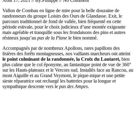
Août 17, 2021 // By:Philippe // No Comment
Vallon de Combau en ligne de mire pour la belle douzaine de
randonneurs du groupe Loisirs des Ours de Glandasse. Exit, le
parcours traditionnel de fond de vallée, bien fréquenté en cette
période estivale, pour le choix judicieux d’une montée exigeante
mais agréable et tranquille sous les frondaisons des pins et autres
résineux jusqu’au
pas de la Plane
le bien nommé.
Accompagnés par de nombreux Apollons, rares papillons des
lisières des forêts montagneuses, nos vaillants marcheurs ont atteint
le point culminant de la randonnée, la Croix du Lautaret,
bien
plus calme que le col éponyme, au fantastique point de vue de 360°
sur les Hauts-plateaux et le Vercors sud. Installés face au Rancou, au
mont Aiguille et au Grand Veymont, le pique-nique et une petite
sieste réparatrice ont rechargé les batteries pour la longue et
sympathique descente vers le
pas des Ampes
.