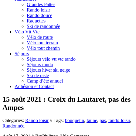
Grandes Pattes
Rando loisir
Rando douce
Raquettes
Ski de randonnée
Vélo Vtt Vtc
Vélo de route
Vélo tout terrain
Vélo tout chemin
Séjours
Séjours vélo vtt vtc rando
Séjours rando
Séjours hiver ski neige
Ski de piste
Camp d’été annuel
Adhésion et Contact
15 août 2021 : Croix du Lautaret, pas des
Ampes
Categories:
Rando loisir
// Tags:
bouquetin
,
faune
,
pas
,
rando-loisir
,
Randonnée
.