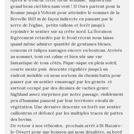
Après le froid de cette fin de semaine, aujourd’hui
grand beau ciel bleu sans vent ! 11 Ours partent pour la
Roanne jusqu’à Volvent pour atteindre le sommet de la
Servelle 1613 m de façon indirecte en passant par le
serre de l’église, petits vallons et forêt jusqu’à
rejoindre le sentier sur sa crête nord.
La floraison
légèrement retardée par le froid récent nous laisse
quand même admirer quantité de gentianes bleues,
coucous et tulipes sauvages encore en boutons. Arrivés
au sommet, tout est calme et bien sûr une vue
fantastique de tous côtés. Pique-nique en plein soleil,
courte sieste puis descente régulière jusqu’à un
endroit invisible où nous sortons du chemin battu pour
passer par un sentier ensauvagé par les genets et
surtout occupé par des dizaines de vaches genre
highland assez surprises par notre passage, visiblement
peu d’humains passent par leur territoire envahi de
végétation. Une dernière descente en forêt sur sentier
caillouteux et défoncé par les multiples traces de pattes
des bovins.
De retour à nos véhicules, prochain arrêt à St Nazaire-
le-Désert pour une boisson qui nous désaltère, au bord