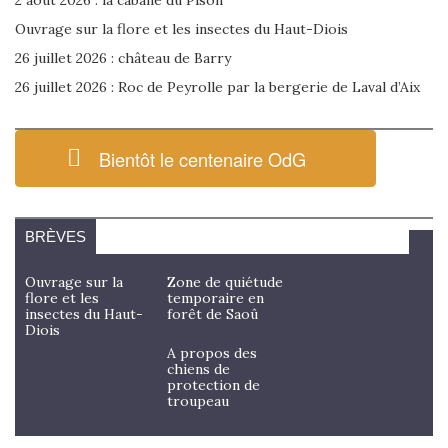
2 août 2026 : la cabane du Pison
Ouvrage sur la flore et les insectes du Haut-Diois
26 juillet 2026 : château de Barry
26 juillet 2026 : Roc de Peyrolle par la bergerie de Laval d’Aix
Bientôt le centenaire OdG
BRÈVES
Ouvrage sur la
Zone de quiétude
flore et les
temporaire en
insectes du Haut-
forêt de Saoû
Diois
A propos des
chiens de
protection de
troupeau