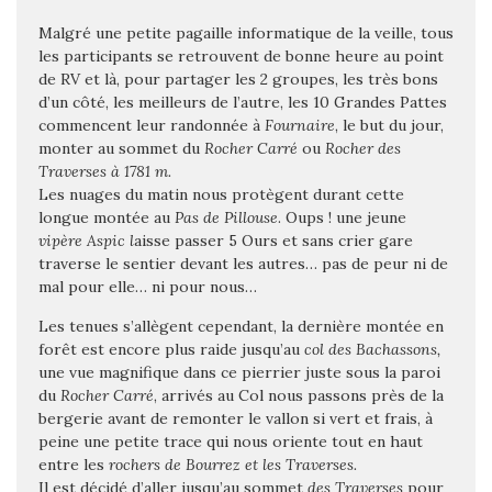
Malgré une petite pagaille informatique de la veille, tous
les participants se retrouvent de bonne heure au point
de RV et là, pour partager les 2 groupes, les très bons
d’un côté, les meilleurs de l’autre, les 10 Grandes Pattes
commencent leur randonnée à
Fournaire
, le but du jour,
monter au sommet du
Rocher Carré
ou
Rocher des
Traverses à 1781 m.
Les nuages du matin nous protègent durant cette
longue montée au
Pas de Pillouse
. Oups ! une jeune
vipère Aspic l
aisse passer 5 Ours et sans crier gare
traverse le sentier devant les autres… pas de peur ni de
mal pour elle… ni pour nous…
Les tenues s’allègent cependant, la dernière montée en
forêt est encore plus raide jusqu’au
col des Bachassons,
une vue magnifique dans ce pierrier juste sous la paroi
du
Rocher Carré
, arrivés au Col nous passons près de la
bergerie avant de remonter le vallon si vert et frais, à
peine une petite trace qui nous oriente tout en haut
entre les
rochers de Bourrez et les Traverses.
Il est décidé d’aller jusqu’au sommet
des Traverses
pour