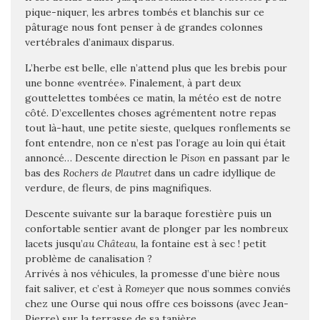
pique-niquer, les arbres tombés et blanchis sur ce
pâturage nous font penser à de grandes colonnes
vertébrales d’animaux disparus.
L’herbe est belle, elle n’attend plus que les brebis pour
une bonne «ventrée». Finalement, à part deux
gouttelettes tombées ce matin, la météo est de notre
côté. D’excellentes choses agrémentent notre repas
tout là-haut, une petite sieste, quelques ronflements se
font entendre, non ce n’est pas l’orage au loin qui était
annoncé… Descente direction le
Pison
en passant par le
bas des
Rochers de Plautret
dans un cadre idyllique de
verdure, de fleurs, de pins magnifiques.
Descente suivante sur la baraque forestière puis un
confortable sentier avant de plonger par les nombreux
lacets jusqu’
au Château
, la fontaine est à sec ! petit
problème de canalisation ?
Arrivés à nos véhicules, la promesse d’une bière nous
fait saliver, et c’est à
Romeyer
que nous sommes conviés
chez une Ourse qui nous offre ces boissons (avec Jean-
Pierre) sur la terrasse de sa tanière.