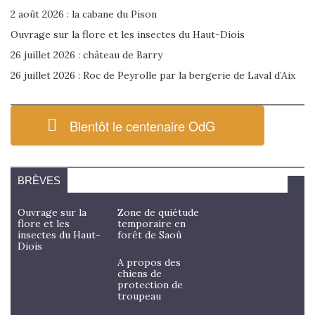
2 août 2026 : la cabane du Pison
Ouvrage sur la flore et les insectes du Haut-Diois
26 juillet 2026 : château de Barry
26 juillet 2026 : Roc de Peyrolle par la bergerie de Laval d’Aix
Bientôt le centenaire OdG
BRÈVES
Ouvrage sur la
Zone de quiétude
flore et les
temporaire en
insectes du Haut-
forêt de Saoû
Diois
A propos des
chiens de
protection de
troupeau