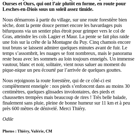
Ourses et Ours, qui ont l’air plutôt en forme, en route pour
Lesches-en-Diois sous un soleil assez timide.
Nous démarrons à partir du village, sur une route forestière bien
sèche, dont la pente douce permet encore les bavardages puis
bifurquons via un sentier plus étroit pour grimper vers le col de
Gras, atteindre les cols Lagier et Maur. La pente se fait plus raide
une fois sur la crête de la Montagne du Puy. Cinq chamois encore
tout bruns se laissent admirer quelques minutes avant de fuir. Le
temps s’assombrit, les nuages se font nombreux, mais le panorama
reste beau avec les sommets au loin toujours enneigés. Un immense
vautour, blanc et noir, solitaire, vient nous saluer au moment du
pique-nique un peu écourté par l’arrivée de quelques gouttes.
Nous rejoignons la route forestière, qui de ce côté-ci est
complètement enneigée : nos pieds s’enfoncent dans au moins 30
centimètres, quelques glissades involontaires, des pieds et
chaussettes trempées mais beaucoup de rires ! Très belle balade,
finalement sans pluie, pleine de bonne humeur sur 11 km et à peu
près 600 mètres de dénivelé. Merci Thiéry.
Odile
Photos : Thiéry, Valérie, CM