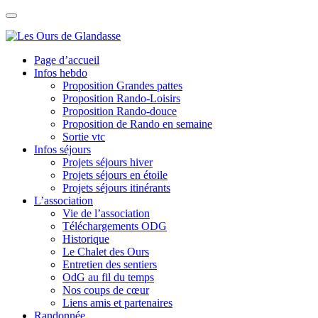
Skip
to
content
Page d’accueil
Infos hebdo
Proposition Grandes pattes
Proposition Rando-Loisirs
Proposition Rando-douce
Proposition de Rando en semaine
Sortie vtc
Infos séjours
Projets séjours hiver
Projets séjours en étoile
Projets séjours itinérants
L’association
Vie de l’association
Téléchargements ODG
Historique
Le Chalet des Ours
Entretien des sentiers
OdG au fil du temps
Nos coups de cœur
Liens amis et partenaires
Randonnée