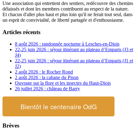
Une association qui entretient des sentiers, redécouvre des chemins
délaissés et dont les membres contribuent au respect de la nature.
Et chacun d'aller plus haut et plus loin qu'il ne ferait tout seul, dans
un esprit de convivialité, de liberté partagée et d'enthousiasme.
Articles récents
8 août 2026 : randonnée nocturne à Lesches-en-Diois
22-25 juin 2026 : séjour itinérant au plateau d’Emparis (J3 et
J4)
22-25 juin 2026 : séjour itinérant au plateau d’Emparis (J1 et
J2)
2 août 2026 : le Rocher Rond
2 août 2026 : la cabane du Pison
Ouvrage sur la flore et les insectes du Haut-Diois
26 juillet 2026 : château de Barry
Bientôt le centenaire OdG
Brèves