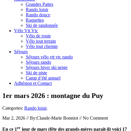
Grandes Pattes
Rando loisir
Rando douce
Raquettes
Ski de randonnée
Vélo Vtt Vtc
Vélo de route
Vélo tout terrain
Vélo tout chemin
Séjours
Séjours vélo vtt vtc rando
Séjours rando
Séjours hiver ski neige
Ski de piste
Camp d’été annuel
Adhésion et Contact
1er mars 2026 : montagne du Puy
Categories:
Rando loisir
.
Mar 2, 2026 // By:Claude-Marie Bonniot // No Comment
er
En ce 1
jour de mars (fête des grands-mères parait-il) voici 17