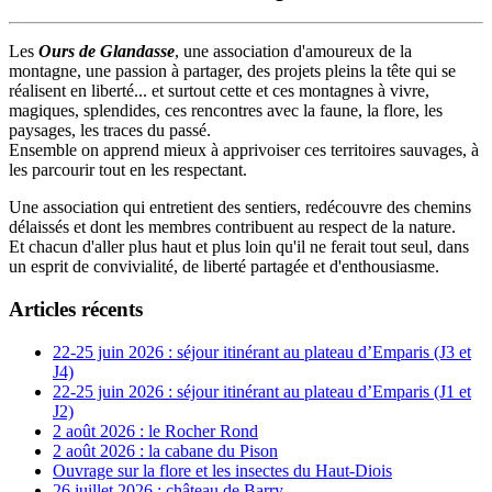
Les
Ours de Glandasse
, une association d'amoureux de la
montagne, une passion à partager, des projets pleins la tête qui se
réalisent en liberté... et surtout cette et ces montagnes à vivre,
magiques, splendides, ces rencontres avec la faune, la flore, les
paysages, les traces du passé.
Ensemble on apprend mieux à apprivoiser ces territoires sauvages, à
les parcourir tout en les respectant.
Une association qui entretient des sentiers, redécouvre des chemins
délaissés et dont les membres contribuent au respect de la nature.
Et chacun d'aller plus haut et plus loin qu'il ne ferait tout seul, dans
un esprit de convivialité, de liberté partagée et d'enthousiasme.
Articles récents
22-25 juin 2026 : séjour itinérant au plateau d’Emparis (J3 et
J4)
22-25 juin 2026 : séjour itinérant au plateau d’Emparis (J1 et
J2)
2 août 2026 : le Rocher Rond
2 août 2026 : la cabane du Pison
Ouvrage sur la flore et les insectes du Haut-Diois
26 juillet 2026 : château de Barry