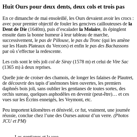
Huit Ours pour deux dents, deux cols et trois pas
En ce dimanche de mai ensoleillé, les Ours devaient avoir les crocs :
avec pour premier objectif de fouler les gencives caillouteuses de
la
Dent de Die
(1640m), puis d’escalader
la Molaire
, ils épinglent
ensuite dans la bonne humeur à leur tableau de marche,
successivement, le
pas de Pillouse
, le
pas du Tronc
(qui les amène
sur les Hauts Plateaux du Vercors) et enfin le
pas des Bachassons
par où s’effectue la redescente.
Les cols sont le très joli
col de Siray
(1578 m) et celui de
Vire Sac
(1365 m) à deux reprises.
Quelle joie de croiser des chamois, de longer les falaises de Plautret,
de découvrir des tapis d’anémones bien ouvertes, les premiers
daphnés bois joli, sans oublier les gentianes de toutes sortes, des
orchis sureau, quelques asphodèles en devenir (peut-être)… et ces
vues sur les Écrins enneigés, les Veymont, etc.
Peu importent kilomètres et dénivelé, ce fut, vraiment, une journée
réussie, conclue chez l’une des Ourses autour d’un verre.
(Photos
JCU et PM)
Les gentianes et la vue