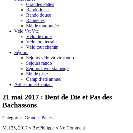
Grandes Pattes
Rando loisir
Rando douce
Raquettes
Ski de randonnée
Vélo Vtt Vtc
Vélo de route
Vélo tout terrain
Vélo tout chemin
Séjours
Séjours vélo vtt vtc rando
Séjours rando
Séjours hiver ski neige
Ski de piste
Camp d’été annuel
Adhésion et Contact
21 mai 2017 : Dent de Die et Pas des
Bachassons
Categories:
Grandes Pattes
.
Mai 25, 2017 // By:Philippe // No Comment