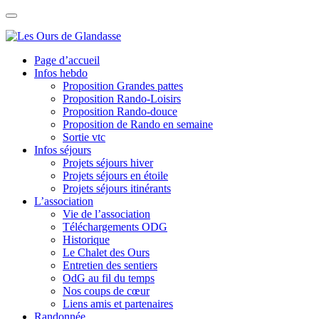
Skip
to
content
Page d’accueil
Infos hebdo
Proposition Grandes pattes
Proposition Rando-Loisirs
Proposition Rando-douce
Proposition de Rando en semaine
Sortie vtc
Infos séjours
Projets séjours hiver
Projets séjours en étoile
Projets séjours itinérants
L’association
Vie de l’association
Téléchargements ODG
Historique
Le Chalet des Ours
Entretien des sentiers
OdG au fil du temps
Nos coups de cœur
Liens amis et partenaires
Randonnée