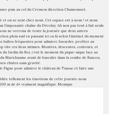
ssaure puis au col du Creuson direction Chamousset.
é et on se sent chez nous. Cet espace est à nous ! et nous
n l’imposante chaîne du Dévoluy. Ah non pas tout à fait seuls
et nous ne verrons de toute la journée que deux autres
ction plein sud en passant ici ou là selon l’instinct du moment
es haltes fréquentes pour admirer, bavarder, profiter au
p vite ces lieux intimes. Montées, descentes, contours, et
s du Jardin du Roi, c’est le moment du pique-nique face au
n du Marichaume avant de basculer dans la combe de Rancou,
ses chutes sans gravité.
de Pigne pour admirer le château de Tussac et faire une
bliée tellement les émotions de cette journée nous
 600 m de d+ vraiment magnifique. Monique