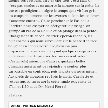
silence, les vautours, l’arc en ciel, tout y est! Mais on
n’est pas rendus et on amorce la montée sur la crête. La
vue est prodigieuse malgré le temps qui a viré au gris,
les coups de lumière sur les averses au loin, les couleurs
d’automne encore… On se penche sur le Pas de La
Ferrière pour essayer de décrypter le passage, on
grimpe au Pas de la Douille et on plonge dans la pente.
Changement de décor. Pierrier, éperon rocheux, les
huit chamois qui nous surveillent sur la pente d’en face
bougent en écho à notre progression puis
disparaissent après avoir rejoint quelques congénères.
Belle descente de pierrier, les ours savent voler!
(Certain(e)s) mieux que d’autres, quelques belles
glissades aussi avant de rejoindre le sentier plus
carrossable en contrebas, puis la piste qui nous mène…
Aux pieds de moutons repérés le matin. Cueillette et
retour aux voitures après cette rando exigeante de
17km et 1150 m de D+. Merci Pierre!
Béatrice.
ABOUT PATRICK MICHALLAT