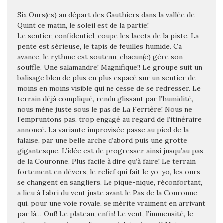
Six Ours(es) au départ des Gauthiers dans la vallée de
Quint ce matin, le soleil est de la partie!
Le sentier, confidentiel, coupe les lacets de la piste. La
pente est sérieuse, le tapis de feuilles humide.
Ca
avance, le rythme est soutenu, chacun(e) gère son
souffle. Une salamandre! Magnifique!! Le groupe suit un
balisage bleu de plus en plus espacé sur un sentier de
moins en moins visible qui ne cesse de se redresser. Le
terrain déjà compliqué, rendu glissant par l’humidité,
nous mène juste sous le pas de La Ferrière! Nous ne
l’empruntons pas, trop engagé au regard de l’itinéraire
annoncé. La variante improvisée passe au pied de la
falaise, par une belle arche d’abord puis une grotte
gigantesque.
L’idée est de progresser ainsi jusqu’au pas
de la Couronne. Plus facile à dire qu’à faire! Le terrain
fortement en dévers, le relief qui fait le yo-yo, les ours
se changent en sangliers. Le pique-nique, réconfortant,
a lieu à l’abri du vent juste avant le Pas de la Couronne
qui, pour une voie royale, se mérite vraiment en arrivant
par là…
Ouf! Le plateau, enfin! Le vent, l’immensité, le