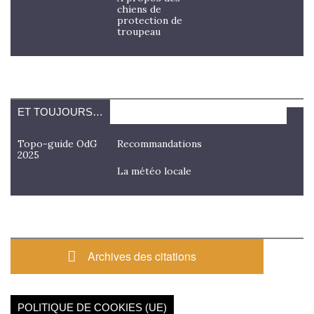
chiens de
protection de
troupeau
ET TOUJOURS…
Topo-guide OdG
Recommandations
2025
La météo locale
Archives des citations
POLITIQUE DE COOKIES (UE)