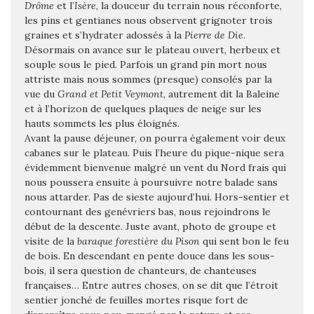
Drôme
et l’
Isère
, la douceur du terrain nous réconforte,
les pins et gentianes nous observent grignoter trois
graines et s’hydrater adossés à la
Pierre de Die
.
Désormais on avance sur le plateau ouvert, herbeux et
souple sous le pied. Parfois un grand pin mort nous
attriste mais nous sommes (presque) consolés par la
vue du
Grand et Petit Veymont
, autrement dit la Baleine
et à l’horizon de quelques plaques de neige sur les
hauts sommets les plus éloignés.
Avant la pause déjeuner, on pourra également voir deux
cabanes sur le plateau. Puis l’heure du pique-nique sera
évidemment bienvenue malgré un vent du Nord frais qui
nous poussera ensuite à poursuivre notre balade sans
nous attarder. Pas de sieste aujourd’hui. Hors-sentier et
contournant des genévriers bas, nous rejoindrons le
début de la descente. Juste avant, photo de groupe et
visite de la
baraque forestière du Pison
qui sent bon le feu
de bois. En descendant en pente douce dans les sous-
bois, il sera question de chanteurs, de chanteuses
françaises… Entre autres choses, on se dit que l’étroit
sentier jonché de feuilles mortes risque fort de