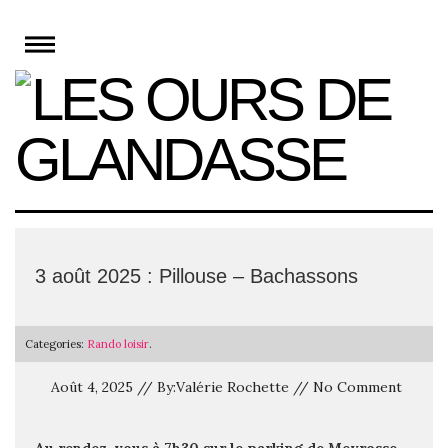
Skip
to
content
3 août 2025 : Pillouse – Bachassons
Categories:
Rando loisir
.
Août 4, 2025 // By:Valérie Rochette // No Comment