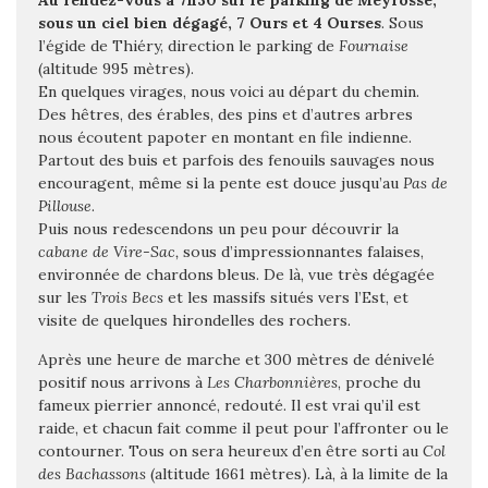
Au rendez-vous à 7h30 sur le parking de Meyrosse,
sous un ciel bien dégagé, 7 Ours et 4 Ourses
.
Sous
l’égide de Thiéry, direction le parking de
Fournaise
(altitude 995 mètres).
En quelques virages, nous voici au départ du chemin.
Des hêtres, des érables, des pins et d’autres arbres
nous écoutent papoter en montant en file indienne.
Partout des buis et parfois des fenouils sauvages nous
encouragent, même si la pente est douce jusqu’au
Pas de
Pillouse
.
Puis nous redescendons un peu pour découvrir la
cabane de Vire-Sac,
sous d’impressionnantes falaises,
environnée de chardons bleus.
De là, vue très dégagée
sur les
Trois Becs
et les massifs situés vers l’Est, et
visite de quelques hirondelles des rochers.
Après une heure de marche et 300 mètres de dénivelé
positif nous arrivons à
Les Charbonnières
, proche du
fameux pierrier annoncé, redouté. Il est vrai qu’il est
raide, et chacun fait comme il peut pour l’affronter ou le
contourner. Tous on sera heureux d’en être sorti au
Col
des Bachassons
(altitude 1661 mètres).
Là, à la limite de la