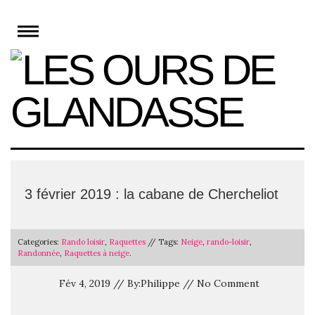
Skip
to
content
3 février 2019 : la cabane de Chercheliot
Categories:
Rando loisir
,
Raquettes
// Tags:
Neige
,
rando-loisir
,
Randonnée
,
Raquettes à neige
.
Fév 4, 2019 // By:Philippe // No Comment