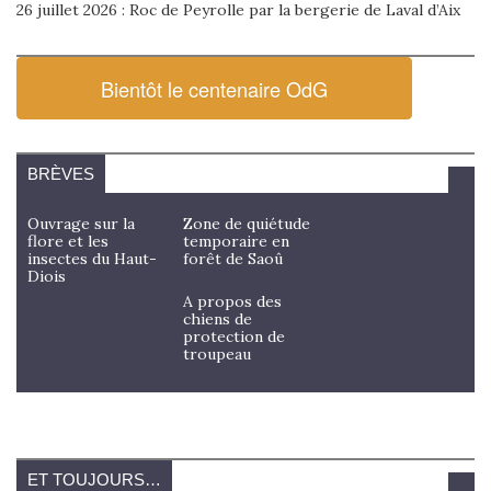
26 juillet 2026 : Roc de Peyrolle par la bergerie de Laval d’Aix
Bientôt le centenaire OdG
BRÈVES
Ouvrage sur la
Zone de quiétude
flore et les
temporaire en
insectes du Haut-
forêt de Saoû
Diois
A propos des
chiens de
protection de
troupeau
ET TOUJOURS…