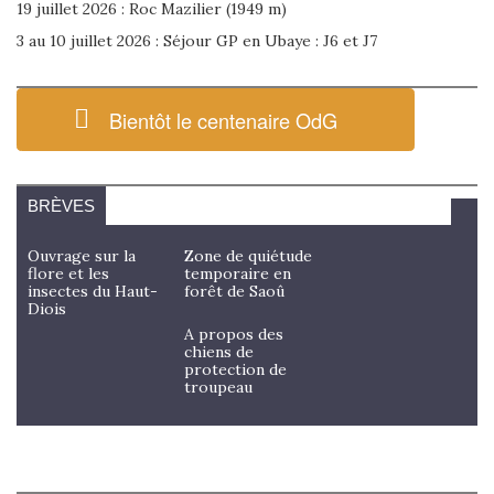
19 juillet 2026 : Roc Mazilier (1949 m)
3 au 10 juillet 2026 : Séjour GP en Ubaye : J6 et J7
Bientôt le centenaire OdG
BRÈVES
Ouvrage sur la
Zone de quiétude
flore et les
temporaire en
insectes du Haut-
forêt de Saoû
Diois
A propos des
chiens de
protection de
troupeau