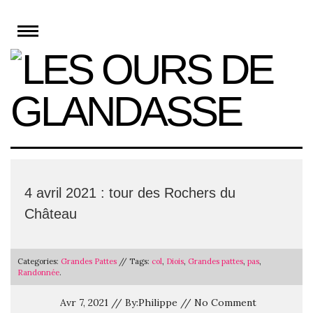
Skip
to
content
4 avril 2021 : tour des Rochers du
Château
Categories:
Grandes Pattes
// Tags:
col
,
Diois
,
Grandes pattes
,
pas
,
Randonnée
.
Avr 7, 2021 // By:Philippe // No Comment