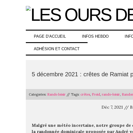
Skip
to
content
PAGE D’ACCUEIL
INFOS HEBDO
INF
ADHÉSION ET CONTACT
5 décembre 2021 : crêtes de Ramiat 
Categories:
Rando loisir
// Tags:
crêtes
,
Froid
,
rando-loisir
,
Rando
Déc 7, 2021 //
Malgré une météo incertaine, notre groupe de 
la randonnée dominicale proposée par André ve