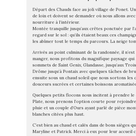
Départ des Chauds face au joli village de Ponet. U
de loin et doivent se demander où nous allons avec 
nourriture à l’intérieur.
Montée tranquille jusqu’aux crêtes ponctuée par l’a
regard sur le sol : qu’ils étaient beaux ces champi
les abîmer tout le temps du parcours. La neige tom
Arrivés au point culminant de la randonnée, il n’e
manger, nous profitons du magnifique paysage qui s
sommets de Saint Genix, Glandasse, jusqu’aux Trois 
Drôme jusqu’à Pontaix avec quelques tâches de brum
ensuite sous un chaud soleil que nous sortons les c
douceurs sucrées et certaines boissons aromatisée
Quelques petits flocons nous incitent à prendre le 
Plate, nous prenons l’option courte pour rejoindre
pluie et un couple d’Ours ayant parlé de pièce mon
blanches citées plus haut.
C’est bien au chaud et calés dans de bons sièges 
Maryline et Patrick. Merci à eux pour leur accueil