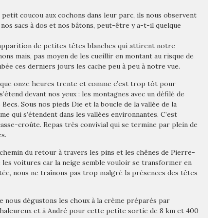
n petit coucou aux cochons dans leur parc, ils nous observent
nos sacs à dos et nos bâtons, peut-être y a-t-il quelque
pparition de petites têtes blanches qui attirent notre
gnons mais, pas moyen de les cueillir en montant au risque de
bée ces derniers jours les cache peu à peu à notre vue.
st que onze heures trente et comme c’est trop tôt pour
’étend devant nos yeux : les montagnes avec un défilé de
Becs. Sous nos pieds Die et la boucle de la vallée de la
e qui s’étendent dans les vallées environnantes. C’est
asse-croûte. Repas très convivial qui se termine par plein de
s.
chemin du retour à travers les pins et les chênes de Pierre-
 les voitures car la neige semble vouloir se transformer en
tée, nous ne traînons pas trop malgré la présences des têtes
que nous dégustons les choux à la crème préparés par
 chaleureux et à André pour cette petite sortie de 8 km et 400