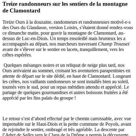
Treize randonneurs sur les sentiers de la montagne
de Clamontard
Treize Ours à la douzaine, randonneurs et randonneuses motivé-e-s
des Ours du Glandasse, version Loisirs, s’étaient donné rendez-vous
ce dimanche matin, pour gravir la montagne de Clamontard, au-
dessus de Luc-en-Diois. Un temps ensoleillé mais brumeux les a
accompagnés au départ, nos marcheurs traversant
Champ Trousset
avant de s’élever sur le sentier en lacets, tranquillement, vers les
crêtes espérées.
Quelques mésanges noires et un reliquat de neige plus tard, nos
Ours arrivaient au sommet, croisant les aventuriers parapentistes en
attente de départ sur le site dédié, en haut de Clamontard. Longeant
les crêtes, nos vaillants randonneurs se sont installés bien au soleil,
tournés vers le sud, pour un repas méridien attendu et apprécié. Le
partage de quelques gourmandises et autres boissons fruitées a été
apprécié par les fins palais du groupe !
Le retour s’est d’abord effectué par le chemin carrossable, avec vue
imprenable sur le Haut-Diois et la petite commune de Poyols, avant
de rejoindre le sentier, ombragé et très agréable. La descente par
l’
Adret de Salles
vers le Claps de la Drôme a permis la découverte