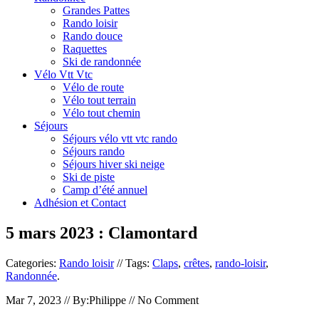
Grandes Pattes
Rando loisir
Rando douce
Raquettes
Ski de randonnée
Vélo Vtt Vtc
Vélo de route
Vélo tout terrain
Vélo tout chemin
Séjours
Séjours vélo vtt vtc rando
Séjours rando
Séjours hiver ski neige
Ski de piste
Camp d’été annuel
Adhésion et Contact
5 mars 2023 : Clamontard
Categories:
Rando loisir
// Tags:
Claps
,
crêtes
,
rando-loisir
,
Randonnée
.
Mar 7, 2023 // By:Philippe // No Comment