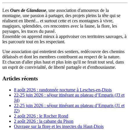
Les
Ours de Glandasse
, une association d'amoureux de la
montagne, une passion à partager, des projets pleins la tête qui se
réalisent en liberté... et surtout cette et ces montagnes à vivre,
magiques, splendides, ces rencontres avec la faune, la flore, les
paysages, les traces du passé.
Ensemble on apprend mieux à apprivoiser ces territoires sauvages, à
les parcourir tout en les respectant.
Une association qui entretient des sentiers, redécouvre des chemins
délaissés et dont les membres contribuent au respect de la nature.
Et chacun d'aller plus haut et plus loin qu'il ne ferait tout seul, dans
un esprit de convivialité, de liberté partagée et d'enthousiasme.
Articles récents
8 août 2026 : randonnée nocturne à Lesches-en-Diois
22-25 juin 2026 : séjour itinérant au plateau d’Emparis (J3 et
J4)
22-25 juin 2026 : séjour itinérant au plateau d’Emparis (J1 et
J2)
2 août 2026 : le Rocher Rond
2 août 2026 : la cabane du Pison
Ouvrage sur la flore et les insectes du Haut-Diois