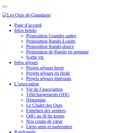
Skip
to
content
Page d’accueil
Infos hebdo
Proposition Grandes pattes
Proposition Rando-Loisirs
Proposition Rando-douce
Proposition de Rando en semaine
Sortie vtc
Infos séjours
Projets séjours hiver
Projets séjours en étoile
Projets séjours itinérants
L’association
Vie de l’association
Téléchargements ODG
Historique
Le Chalet des Ours
Entretien des sentiers
OdG au fil du temps
Nos coups de cœur
Liens amis et partenaires
Randonnée