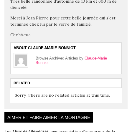
Très belle randonnée d’automne de 13 km et 600 m de
dénivelé.
Merci à Jean Pierre pour cette belle journée qui s’est
terminée chez lui par le verre de l’amitié.
Christiane
ABOUT CLAUDE-MARIE BONNIOT
Browse Archived Articles by
Claude-Marie
Bonniot
RELATED
Sorry. There are no related articles at this time.
AIMER ET FAIRE AIMER LA MONTAGNE
Les
Ours de Glandasse
, une association d'amoureux de la