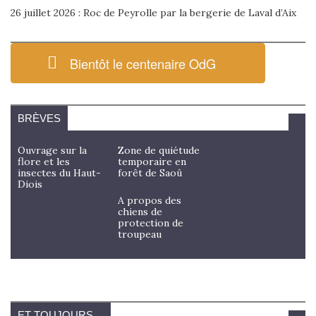
26 juillet 2026 : Roc de Peyrolle par la bergerie de Laval d’Aix
Bientôt le centenaire OdG
BRÈVES
Ouvrage sur la
Zone de quiétude
flore et les
temporaire en
insectes du Haut-
forêt de Saoû
Diois
A propos des
chiens de
protection de
troupeau
ET TOUJOURS…