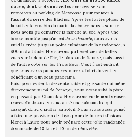
Ce dimanche 5 octobre,
cinq Ours du groupe Rando-
douce, dont trois nouvelles recrues
, se sont
retrouvés au parking de Meyrosse pour monter à
l’assaut du serre des Blaches. Après les fortes pluies de
la nuit et le crachin du matin, la chance nous a souri et
nous avons pu démarrer la marche au sec. Après une
bonne montée jusqu’au
col de la Pouterle
, nous avons
suivi la crête jusqu’au point culminant de la randonnée, à
900 m d’altitude. Nous avons pu bénéficier de belles
vues sur la dent de Die, le plateau de Beurre, mais aussi
de l’autre côté sur les Trois Becs. C’est à cet endroit
que nous avons pu nous restaurer à l’abri du vent en
bénéficiant d’un beau panorama.
Puis, pour éviter la descente raide et glissante qui mène
directement au
col de Romeyer
, nous avons suivi la piste
en passant par Chamaloc. Nous avons vu de nombreuses
traces d’animaux et rencontré une salamandre qui
essayait de se chauffer au soleil. Nous avons aussi pensé
à faire une provision de thym pour de futurs infusions.
Merci à Laure pour avoir préparé cette jolie randonnée
dominicale de 10 km et 420 m de dénivelée.