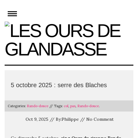
Skip
to
content
5 octobre 2025 : serre des Blaches
Categories:
Rando-douce
// Tags:
col
,
pas
,
Rando-douce
.
Oct 9, 2025 // By:Philippe // No Comment