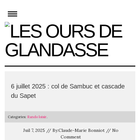
Skip
to
content
6 juillet 2025 : col de Sambuc et cascade
du Sapet
Categories:
Rando loisir
.
Juil 7, 2025 // By:Claude-Marie Bonniot // No
Comment