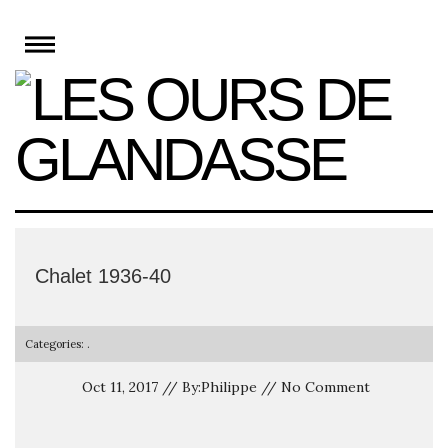
Skip
to
content
Chalet 1936-40
Categories: .
Oct 11, 2017 // By:Philippe // No Comment