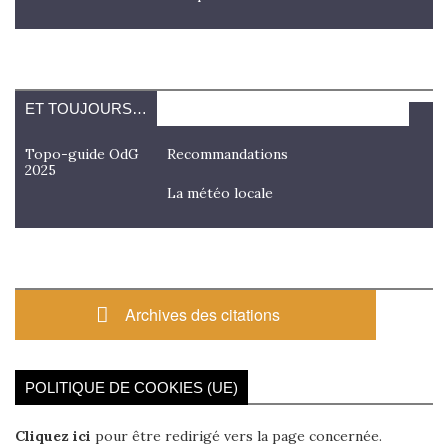
ET TOUJOURS…
Topo-guide OdG
Recommandations
2025
La météo locale
Archives des citations
POLITIQUE DE COOKIES (UE)
Cliquez ici
pour être redirigé vers la page concernée.