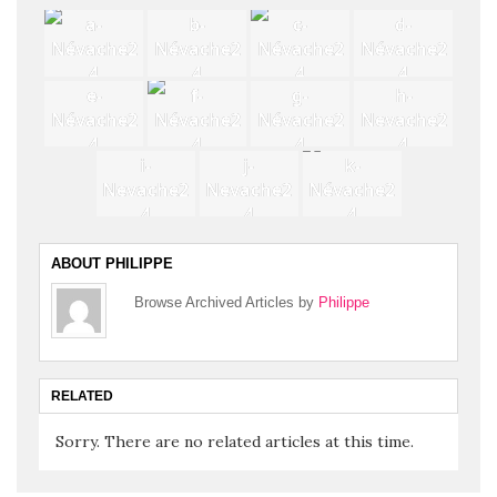
a-
b-
c-
d-
Névache2
Névache2
Névache2
Névache2
4
4
4
4
e-
f-
g-
h-
Névache2
Névache2
Névache2
Nevache2
4
4
4
4
i-
j-
k-
Nevache2
Nevache2
Névache2
4
4
4
ABOUT PHILIPPE
Browse Archived Articles by
Philippe
RELATED
Sorry. There are no related articles at this time.