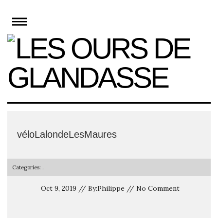
Skip
to
content
véloLalondeLesMaures
Categories: .
Oct 9, 2019 // By:Philippe // No Comment