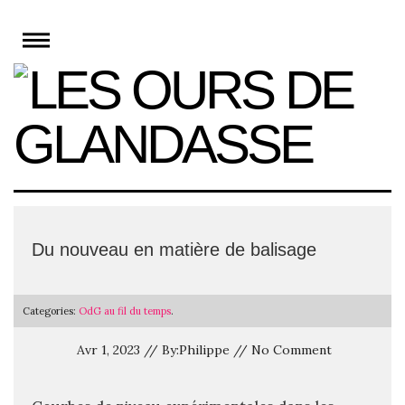
Skip
to
content
Du nouveau en matière de balisage
Categories:
OdG au fil du temps
.
Avr 1, 2023 // By:Philippe // No Comment