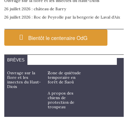
Ouvrage sur la flore et les insectes du Haut-Diois
26 juillet 2026 : château de Barry
26 juillet 2026 : Roc de Peyrolle par la bergerie de Laval d’Aix
Bientôt le centenaire OdG
BRÈVES
Ouvrage sur la
Zone de quiétude
flore et les
temporaire en
insectes du Haut-
forêt de Saoû
Diois
A propos des
chiens de
protection de
troupeau