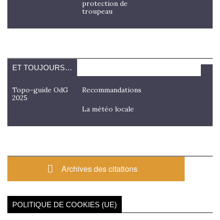
protection de
troupeau
ET TOUJOURS…
Topo-guide OdG
Recommandations
2025
La météo locale
Archives des citations
POLITIQUE DE COOKIES (UE)