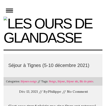
Skip
to
content
Séjour à Tignes (5-10 décembre 2021)
Categories:
Séjours neige
// Tags:
Neige
,
Séjour
,
Séjour ski
,
Ski de piste
.
Déc 13, 2021 // By:Philippe // No Comment