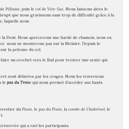
de Pillouse
, puis le
col de Vire-Sac
. Nous laissons alors le
brupt que nous gravissons sans trop de difficulté grâce à la
e, laquelle nous
de la Dent. Nous apercevons une harde de chamois, nous en
ce nous ne monterons pas sur la Molaire. Depuis le
ur la pelouse du col.
à faire un crochet vers le Sud pour trouver une sente qui
tret sont délavées par les orages. Nous les traversons
n le
pas du Tronc
qui nous permet d’accéder aux hauts
forestier du
Pison
, le
pas du Pison
, la
combe de Chabrinel
, le
t.
éservée qui a ravi les participants.