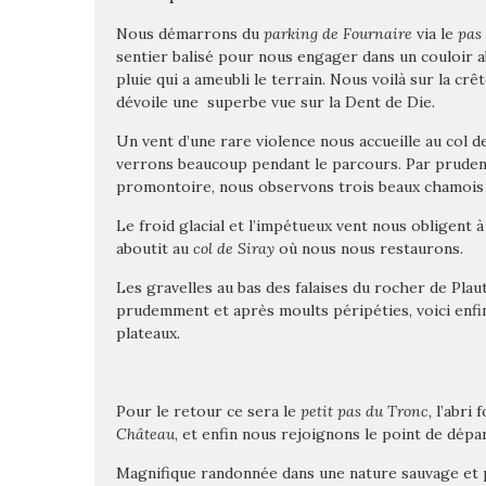
Nous démarrons du
parking de Fournaire
via le
pas 
sentier balisé pour nous engager dans un couloir a
pluie qui a ameubli le terrain. Nous voilà sur la crêt
dévoile une superbe vue sur la Dent de Die.
Un vent d’une rare violence nous accueille au col 
verrons beaucoup pendant le parcours. Par pruden
promontoire, nous observons trois beaux chamois s
Le froid glacial et l’impétueux vent nous obligent 
aboutit au
col de Siray
où nous nous restaurons.
Les gravelles au bas des falaises du rocher de Plau
prudemment et après moults péripéties, voici enfi
plateaux.
Pour le retour ce sera le
petit pas du Tronc,
l’abri 
Château
, et enfin nous rejoignons le point de dépar
Magnifique randonnée dans une nature sauvage et pr