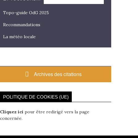
Topo-guide OdG 2025
Recommandations
La météo locale
Archives des citations
POLITIQUE DE COOKIES (UE)
Cliquez ici
pour être redirigé vers la page
concernée.