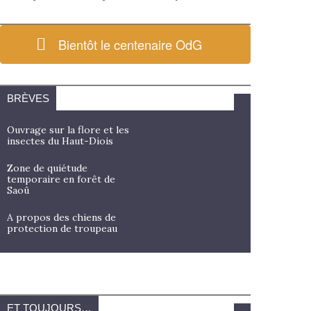
Bientôt le centenaire OdG
BRÈVES
Ouvrage sur la flore et les
insectes du Haut-Diois
Zone de quiétude
temporaire en forêt de
Saoû
A propos des chiens de
protection de troupeau
ET TOUJOURS…