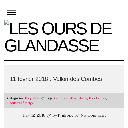
Skip
to
content
11 février 2018 : Vallon des Combes
Categories:
Raquettes
// Tags:
Grandes pattes
,
Neige
,
Randonnée
,
Raquettes à neige
.
Fév 12, 2018 // By:Philippe // No Comment