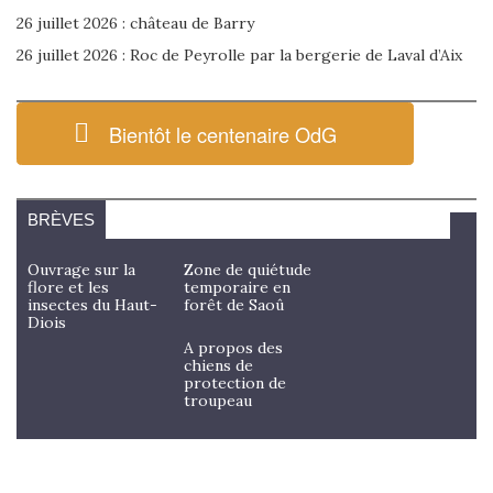
26 juillet 2026 : château de Barry
26 juillet 2026 : Roc de Peyrolle par la bergerie de Laval d’Aix
Bientôt le centenaire OdG
BRÈVES
Ouvrage sur la
Zone de quiétude
flore et les
temporaire en
insectes du Haut-
forêt de Saoû
Diois
A propos des
chiens de
protection de
troupeau