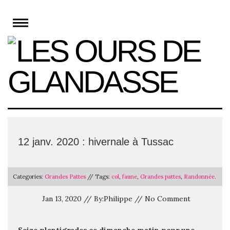
Skip
to
content
12 janv. 2020 : hivernale à Tussac
Categories:
Grandes Pattes
// Tags:
col
,
faune
,
Grandes pattes
,
Randonnée
.
Jan 13, 2020 // By:Philippe // No Comment