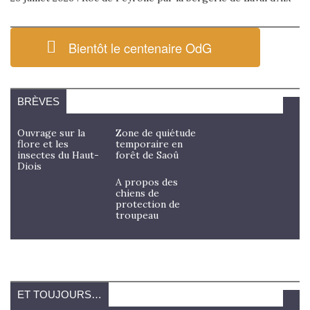
Bientôt le centenaire OdG
BRÈVES
Ouvrage sur la
Zone de quiétude
flore et les
temporaire en
insectes du Haut-
forêt de Saoû
Diois
A propos des
chiens de
protection de
troupeau
ET TOUJOURS…