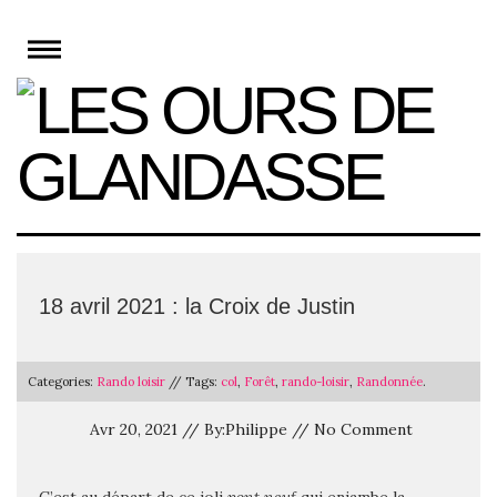
Skip
to
content
18 avril 2021 : la Croix de Justin
Categories:
Rando loisir
// Tags:
col
,
Forêt
,
rando-loisir
,
Randonnée
.
Avr 20, 2021 // By:Philippe // No Comment