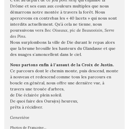
C’est au départ de ce joli
pont neuf
qui enjambe la
Drôme et ses eaux aux couleurs multiples que nous
démarrons notre montée à travers la forêt. Nous
apercevons en contrebas les « 40 lacets » qui nous sont
interdits actuellement. Qu’à cela ne tienne, nous
poursuivons vers
Bec Oiseaux
,
pic de Beauvoisin
,
Serre
des Pins
.
Nous surplombons la ville de Die durant le repas alors
que la brume brouille les hauteurs du Glandasse et que
des nuages s’amoncellent dans le ciel.
Nous partons enfin à l’assaut de la Croix de Justin.
Ce parcours dont le chemin monte, puis descend, monte
à nouveau et redescend comme tous les parcours en
boucle en général, nous offre une dernière vue, à
travers une trouée d’arbres,
de Die éclairée plein soleil.
De quoi faire des Ours(es) heureux,
prêts à récidiver.
Geneviève
Photos de Françoise…