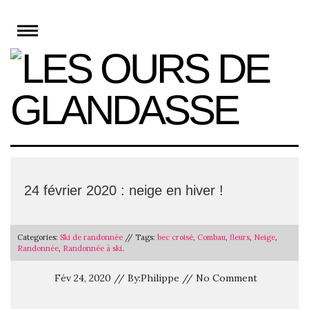
Skip
to
content
24 février 2020 : neige en hiver !
Categories:
Ski de randonnée
// Tags:
bec croisé
,
Combau
,
fleurs
,
Neige
,
Randonnée
,
Randonnée à ski
.
Fév 24, 2020 // By:Philippe // No Comment