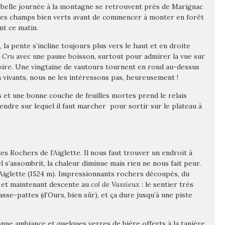
 belle journée à la montagne se retrouvent près de Marignac
 les champs bien verts avant de commencer à monter en forêt
nt ce matin.
la pente s’incline toujours plus vers le haut et en droite
a Cru
avec une pause boisson, surtout pour admirer la vue sur
ire. Une vingtaine de vautours tournent en rond au-dessus
 vivants, nous ne les intéressons pas, heureusement !
es et une bonne couche de feuilles mortes prend le relais
tendre sur lequel il faut marcher pour sortir sur le plateau à
es Rochers de l’Aiglette. Il nous faut trouver un endroit à
el s’assombrit, la chaleur diminue mais rien ne nous fait peur.
’Aiglette (1524 m). Impressionnants rochers découpés, du
… et maintenant descente au
col de Vassieux
: le sentier très
asse-pattes (d’Ours, bien sûr), et ça dure jusqu’à une piste
e ambiance et quelques verres de bière offerts à la tanière