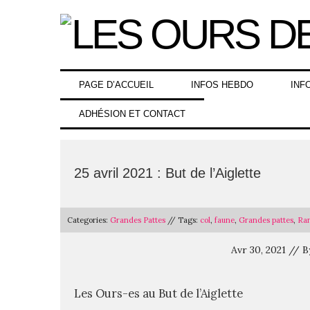
Skip
to
content
PAGE D’ACCUEIL
INFOS HEBDO
INF
ADHÉSION ET CONTACT
25 avril 2021 : But de l’Aiglette
Categories:
Grandes Pattes
// Tags:
col
,
faune
,
Grandes pattes
,
Ra
Avr 30, 2021 // 
Les Ours-es au But de l’Aiglette