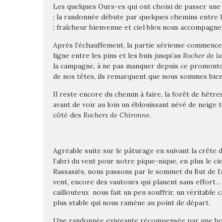
Les quelques Ours-es qui ont choisi de passer une
; la randonnée débute par quelques chemins entre
; fraîcheur bienvenue et ciel bleu nous accompagne
Après l’échauffement, la partie sérieuse commence, 
ligne entre les pins et les buis jusqu’au
Rocher de l
la campagne, à ne pas manquer depuis ce promonto
de nos têtes, ils remarquent que nous sommes bien
Il reste encore du chemin à faire, la forêt de hêtr
avant de voir au loin un éblouissant névé de neige 
côté des
Rochers de Chironne
.
Agréable suite sur le pâturage en suivant la crête d
l’abri du vent pour notre pique-nique, en plus le ci
Rassasiés, nous passons par le sommet du But de l
vent, encore des vautours qui planent sans effort
caillouteux nous fait un peu souffrir, un véritable c
plus stable qui nous ramène au point de départ.
Une randonnée exigeante récompensée par une bonn