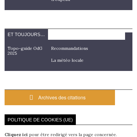
ET TOUJOURS…
Topo-guide OdG
Recommandations
2025
La météo locale
Archives des citations
POLITIQUE DE COOKIES (UE)
Cliquez ici
pour être redirigé vers la page concernée.