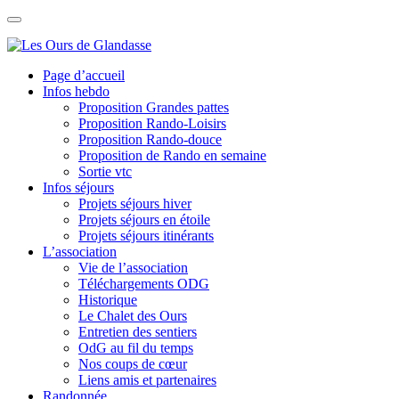
Skip
to
content
Page d’accueil
Infos hebdo
Proposition Grandes pattes
Proposition Rando-Loisirs
Proposition Rando-douce
Proposition de Rando en semaine
Sortie vtc
Infos séjours
Projets séjours hiver
Projets séjours en étoile
Projets séjours itinérants
L’association
Vie de l’association
Téléchargements ODG
Historique
Le Chalet des Ours
Entretien des sentiers
OdG au fil du temps
Nos coups de cœur
Liens amis et partenaires
Randonnée