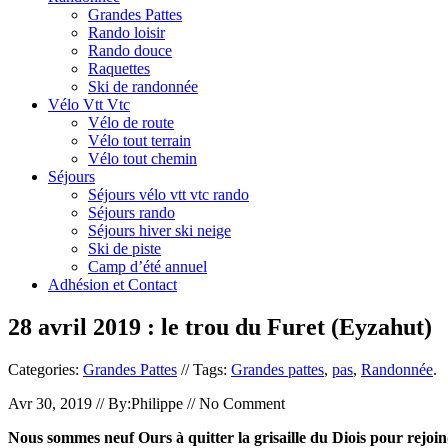
Grandes Pattes
Rando loisir
Rando douce
Raquettes
Ski de randonnée
Vélo Vtt Vtc
Vélo de route
Vélo tout terrain
Vélo tout chemin
Séjours
Séjours vélo vtt vtc rando
Séjours rando
Séjours hiver ski neige
Ski de piste
Camp d’été annuel
Adhésion et Contact
28 avril 2019 : le trou du Furet (Eyzahut)
Categories:
Grandes Pattes
// Tags:
Grandes pattes
,
pas
,
Randonnée
.
Avr 30, 2019 // By:Philippe // No Comment
Nous sommes neuf Ours à quitter la grisaille du Diois pour rejo