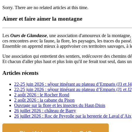
Sorry. There are no related articles at this time.
Aimer et faire aimer la montagne
Les
Ours de Glandasse
, une association d'amoureux de la montagne, un
ces rencontres avec la faune, la flore, les paysages, les traces du passé
Ensemble on apprend mieux à apprivoiser ces territoires sauvages, à les
Une association qui entretient des sentiers, redécouvre des chemins dé
Et chacun d'aller plus haut et plus loin qu'il ne ferait tout seul, dans u
Articles récents
22-25 juin 2026 : séjour itinérant au plateau d’Emparis (J3 et J4
22-25 juin 2026 : séjour itinérant au plateau d’Emparis (J1 et J2
2 août 2026 : le Rocher Rond
2 août 2026 : la cabane du Pison
Ouvrage sur la flore et les insectes du Haut-Diois
26 juillet 2026 : château de Barry
26 juillet 2026 : Roc de Peyrolle par la bergerie de Laval d’Aix