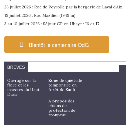
26 juillet 2026 : Roc de Peyrolle par la bergerie de Laval d’Aix
19 juillet 2026 : Roc Mazilier (1949 m)
3 au 10 juillet 2026 : Séjour GP en Ubaye : J6 et J7
Bientôt le centenaire OdG
BRÈVES
Ouvrage sur la
Zone de quiétude
flore et les
temporaire en
insectes du Haut-
forêt de Saoû
Diois
A propos des
chiens de
protection de
troupeau