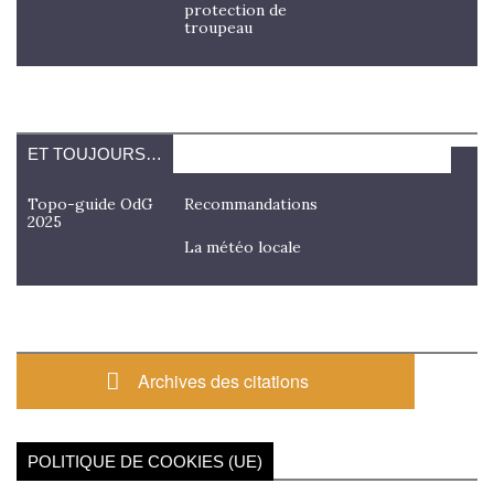
protection de
troupeau
ET TOUJOURS…
Topo-guide OdG
Recommandations
2025
La météo locale
Archives des citations
POLITIQUE DE COOKIES (UE)