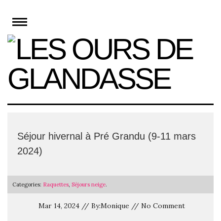
Skip
to
content
Séjour hivernal à Pré Grandu (9-11 mars
2024)
Categories:
Raquettes
,
Séjours neige
.
Mar 14, 2024 // By:Monique // No Comment