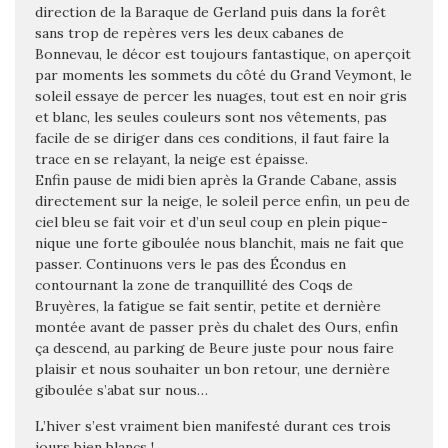
direction de la Baraque de Gerland puis dans la forêt
sans trop de repères vers les deux cabanes de
Bonnevau, le décor est toujours fantastique, on aperçoit
par moments les sommets du côté du Grand Veymont, le
soleil essaye de percer les nuages, tout est en noir gris
et blanc, les seules couleurs sont nos vêtements, pas
facile de se diriger dans ces conditions, il faut faire la
trace en se relayant, la neige est épaisse.
Enfin pause de midi bien après la Grande Cabane, assis
directement sur la neige, le soleil perce enfin, un peu de
ciel bleu se fait voir et d’un seul coup en plein pique-
nique une forte giboulée nous blanchit, mais ne fait que
passer. Continuons vers le pas des Écondus en
contournant la zone de tranquillité des Coqs de
Bruyères, la fatigue se fait sentir, petite et dernière
montée avant de passer près du chalet des Ours, enfin
ça descend, au parking de Beure juste pour nous faire
plaisir et nous souhaiter un bon retour, une dernière
giboulée s’abat sur nous…
L’hiver s’est vraiment bien manifesté durant ces trois
jours bien blancs !