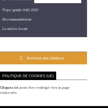
Topo-guide OdG 2025
Recommandations
La météo locale
Archives des citations
POLITIQUE DE COOKIES (UE)
Cliquez ici
pour être redirigé vers la page
concernée.