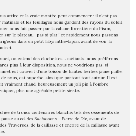
us attire et la vraie montée peut commencer : il n’est pas
 matinale et les feuillages nous gardent des rayons du soleil.
nier nous fait
passer par la cabane forestière du Pison,
er sur le plateau… pas si plat ! et rapidement nous passons
irigeons dans un petit labyrinthe-lapiaz avant de voir la
utret.
ommet, on entend des
clochettes… méfiants, nous préférons
res pins à leur disposition, nous ne voudrions pas, si
mmet est couvert d’une toison de hautes herbes jaune paille,
de nous, est superbe, ainsi que partout tout autour. Il est
l fait vraiment chaud, heureusement un joli pin à l’ombre
niquer, plus une agréable petite sieste.
nchée de troncs centenaires blanchis tels des ossements de
e pause au
col des Bachassons
–
Pierre de Die
, avant de
s Traverses, de la caillasse et encore de la caillasse avant
ce.