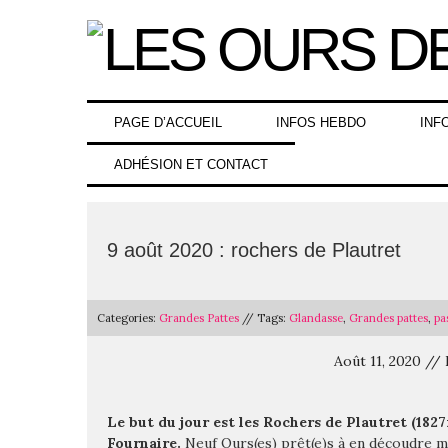
Skip
to
content
PAGE D’ACCUEIL
INFOS HEBDO
INF
ADHÉSION ET CONTACT
9 août 2020 : rochers de Plautret
Categories:
Grandes Pattes
// Tags:
Glandasse
,
Grandes pattes
,
pa
Août 11, 2020 //
Le but du jour est les Rochers de Plautret (1827
Fournaire.
Neuf Ours(es) prêt(e)s à en découdre m