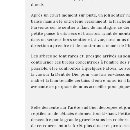
donné.
Après un court moment sur piste, un joli sentier no
balisé mais a été entretenu récemment, la fraîcheur
Parvenus sur le sentier à flanc de montagne, ce der
petite pause fruits secs et boissons avant de mont
dans un secteur hors sentier et, à vue, nous nous d
direction à prendre et de monter au sommet de Pla
Les arbres se font rares et, presque arrivés au s
contourner ces brebis concentrées à l’ombre des ra
possible, être confrontés à quelques Patous. Le so
la vue sur la Dent de Die, pour une fois en-dessous 
midi et la faim tenaille certains d’entre nous, ici i
avenante se propose de nous accueillir pour pique-
Belle descente sur l’arête sud bien découpée et jo
reptiles ou de cétacés échoués tout là-haut. Petit
descendre par la grande gravelle sous les rochers de
de retrouver enfin la forêt plus douce et protectri