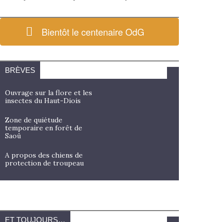
Bientôt le centenaire OdG
BRÈVES
Ouvrage sur la flore et les
insectes du Haut-Diois
Zone de quiétude
temporaire en forêt de
Saoû
A propos des chiens de
protection de troupeau
ET TOUJOURS…