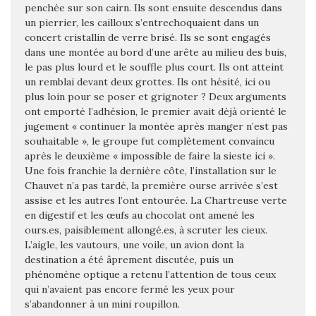
penchée sur son cairn. Ils sont ensuite descendus dans
un pierrier, les cailloux s’entrechoquaient dans un
concert cristallin de verre brisé. Ils se sont engagés
dans une montée au bord d’une arête au milieu des buis,
le pas plus lourd et le souffle plus court. Ils ont atteint
un remblai devant deux grottes. Ils ont hésité, ici ou
plus loin pour se poser et grignoter ? Deux arguments
ont emporté l’adhésion, le premier avait déjà orienté le
jugement « continuer la montée après manger n’est pas
souhaitable », le groupe fut complètement convaincu
après le deuxième « impossible de faire la sieste ici ».
Une fois franchie la dernière côte, l’installation sur le
Chauvet n’a pas tardé, la première ourse arrivée s’est
assise et les autres l’ont entourée. La Chartreuse verte
en digestif et les œufs au chocolat ont amené les
ours.es, paisiblement allongé.es, à scruter les cieux.
L’aigle, les vautours, une voile, un avion dont la
destination a été âprement discutée, puis un
phénomène optique a retenu l’attention de tous ceux
qui n’avaient pas encore fermé les yeux pour
s’abandonner à un mini roupillon.