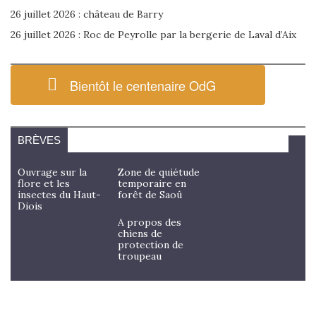
26 juillet 2026 : château de Barry
26 juillet 2026 : Roc de Peyrolle par la bergerie de Laval d’Aix
Bientôt le centenaire OdG
BRÈVES
Ouvrage sur la
Zone de quiétude
flore et les
temporaire en
insectes du Haut-
forêt de Saoû
Diois
A propos des
chiens de
protection de
troupeau