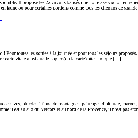
nible. Il propose les 22 circuits balisés que notre association entretie
si en jaune ou pour certaines portions comme tous les chemins de gran
n
! Pour toutes les sorties à la journée et pour tous les séjours proposés
arte vitale ainsi que le papier (ou la carte) attestant que […]
successives, pinèdes à flanc de montagnes, pâturages d’altitude, marnes,
e il est au sud du Vercors et au nord de la Provence, il n’est pas éton