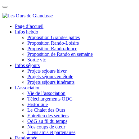
Skip
to
content
Page d’accueil
Infos hebdo
Proposition Grandes pattes
Proposition Rando-Loisirs
Proposition Rando-douce
Proposition de Rando en semaine
Sortie vtc
Infos séjours
Projets séjours hiver
Projets séjours en étoile
Projets séjours itinérants
L’association
Vie de l’association
Téléchargements ODG
Historique
Le Chalet des Ours
Entretien des sentiers
OdG au fil du temps
Nos coups de cœur
Liens amis et partenaires
Randonnée