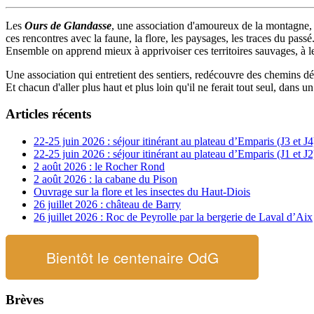
Les
Ours de Glandasse
, une association d'amoureux de la montagne, un
ces rencontres avec la faune, la flore, les paysages, les traces du passé
Ensemble on apprend mieux à apprivoiser ces territoires sauvages, à les
Une association qui entretient des sentiers, redécouvre des chemins dé
Et chacun d'aller plus haut et plus loin qu'il ne ferait tout seul, dans u
Articles récents
22-25 juin 2026 : séjour itinérant au plateau d’Emparis (J3 et J4
22-25 juin 2026 : séjour itinérant au plateau d’Emparis (J1 et J2
2 août 2026 : le Rocher Rond
2 août 2026 : la cabane du Pison
Ouvrage sur la flore et les insectes du Haut-Diois
26 juillet 2026 : château de Barry
26 juillet 2026 : Roc de Peyrolle par la bergerie de Laval d’Aix
Bientôt le centenaire OdG
Brèves