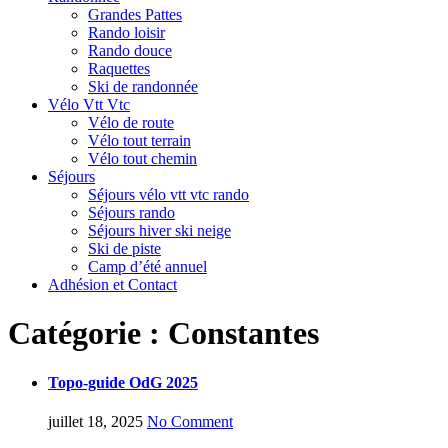
Grandes Pattes
Rando loisir
Rando douce
Raquettes
Ski de randonnée
Vélo Vtt Vtc
Vélo de route
Vélo tout terrain
Vélo tout chemin
Séjours
Séjours vélo vtt vtc rando
Séjours rando
Séjours hiver ski neige
Ski de piste
Camp d’été annuel
Adhésion et Contact
Catégorie :
Constantes
Topo-guide OdG 2025
juillet 18, 2025
No Comment