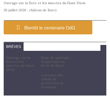
Ouvrage sur la flore et les insectes du Haut-Diois
26 juillet 2026 : château de Barry
Bientôt le centenaire OdG
BRÈVES
Ouvrage sur la
Zone de quiétude
flore et les
temporaire en
insectes du Haut-
forêt de Saoû
Diois
A propos des
chiens de
protection de
troupeau