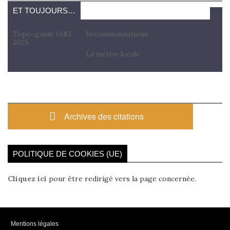
ET TOUJOURS…
Topo-guide OdG
Recommandations
2025
La météo locale
Archives des citations
POLITIQUE DE COOKIES (UE)
Cliquez ici
pour être redirigé vers la page concernée.
Mentions légales