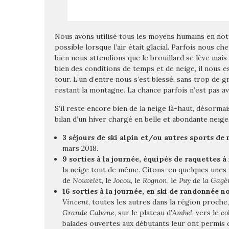
Nous avons utilisé tous les moyens humains en no
possible lorsque l’air était glacial. Parfois nous che
bien nous attendions que le brouillard se lève mais
bien des conditions de temps et de neige, il nous 
tour. L’un d’entre nous s’est blessé, sans trop de
restant la montagne. La chance parfois n’est pas av
S’il reste encore bien de la neige là-haut, désorma
bilan d’un hiver chargé en belle et abondante neig
3 séjours de ski alpin et/ou autres sports de 
mars 2018.
9 sorties à la journée, équipés de raquettes à
la neige tout de même. Citons-en quelques unes 
de
Nouvele
t, le
Jocou
, le
Rognon
, le
Puy de la Gagè
16 sorties à la journée, en ski de randonnée n
Vincent
, toutes les autres dans la région proch
Grande Cabane
, sur le plateau d’
Ambel
, vers le
co
balades ouvertes aux débutants leur ont permis de