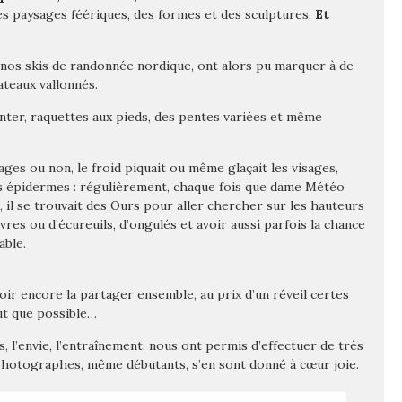
des paysages féériques, des formes et des sculptures.
Et
e nos skis de randonnée nordique, ont alors pu marquer à de
ateaux vallonnés.
nter, raquettes aux pieds, des pentes variées et même
sages ou non, le froid piquait ou même glaçait les visages,
nos épidermes : régulièrement, chaque fois que dame Météo
te, il se trouvait des Ours pour aller chercher sur les hauteurs
èvres ou d’écureuils, d’ongulés et avoir aussi parfois la chance
able.
oir encore la partager ensemble, au prix d’un réveil certes
aut que possible…
s, l’envie, l’entraînement, nous ont permis d’effectuer de très
photographes, même débutants, s’en sont donné à cœur joie.