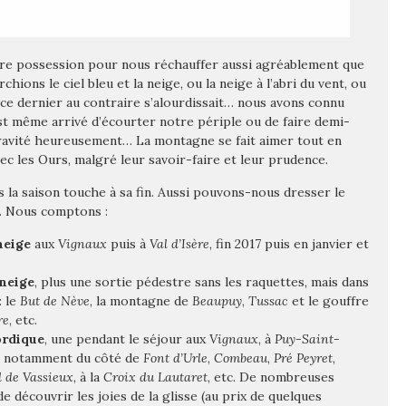
tre possession pour nous réchauffer aussi agréablement que
rchions le ciel bleu et la neige, ou la neige à l’abri du vent, ou
 ce dernier au contraire s’alourdissait… nous avons connu
est même arrivé d’écourter notre périple ou de faire demi-
 gravité heureusement… La montagne se fait aimer tout en
ec les Ours, malgré leur savoir-faire et leur prudence.
is la saison touche à sa fin. Aussi pouvons-nous dresser le
e. Nous comptons :
neige
aux
Vignaux
puis à
Val d’Isère
, fin 2017 puis en janvier et
 neige
, plus une sortie pédestre sans les raquettes, mais dans
: le
But de Nève
, la montagne de
Beaupuy
,
Tussac
et le gouffre
re
, etc.
ordique
, une pendant le séjour aux
Vignaux
, à
Puy-Saint-
e, notamment du côté de
Font d’Urle
,
Combeau
,
Pré Peyret
,
l de Vassieux
, à la
Croix du Lautaret
, etc. De nombreuses
 découvrir les joies de la glisse (au prix de quelques