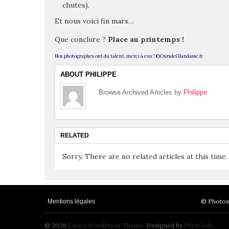
chutes).
Et nous voici fin mars…
Que conclure ?
Place au printemps !
Nos photographes ont du talent, merci à eux ! ©OursdeGlandasse.fr
ABOUT PHILIPPE
Browse Archived Articles by
Philippe
RELATED
Sorry. There are no related articles at this time.
© Photos 
Mentions légales
© 2026
Laveo WordPress Theme
. Designed by
PhysCode
.