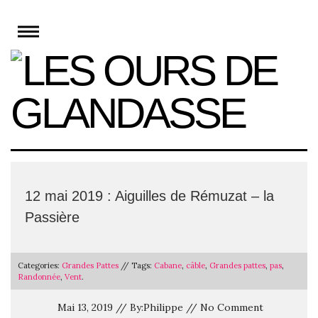
Skip
to
content
12 mai 2019 : Aiguilles de Rémuzat – la
Passière
Categories:
Grandes Pattes
// Tags:
Cabane
,
câble
,
Grandes pattes
,
pas
,
Randonnée
,
Vent
.
Mai 13, 2019 // By:Philippe // No Comment