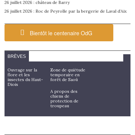
26 juillet 2026 : château de Barry
26 juillet 2026 : Roc de Peyrolle par la bergerie de Laval d’Aix
Bientôt le centenaire OdG
BRÈVES
Ouvrage sur la
Zone de quiétude
flore et les
temporaire en
insectes du Haut-
forêt de Saoû
Diois
A propos des
chiens de
protection de
troupeau