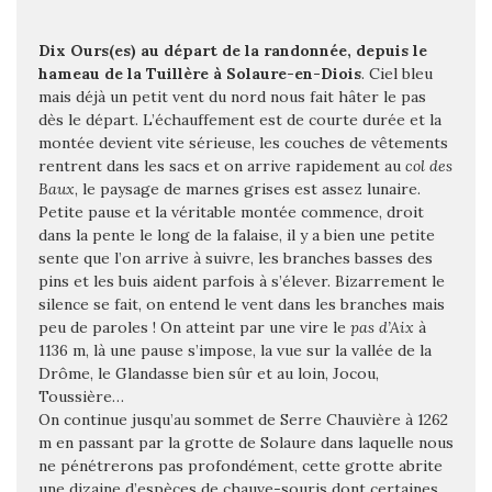
Dix Ours(es) au départ de la randonnée, depuis le
hameau de la Tuillère à Solaure-en-Diois
. Ciel bleu
mais déjà un petit vent du nord nous fait hâter le pas
dès le départ. L’échauffement est de courte durée et la
montée devient vite sérieuse, les couches de vêtements
rentrent dans les sacs et on arrive rapidement au
col des
Baux
, le paysage de marnes grises est assez lunaire.
Petite pause et la véritable montée commence, droit
dans la pente le long de la falaise, il y a bien une petite
sente que l’on arrive à suivre, les
branches basses des
pins et les buis aident parfois à s’élever. Bizarrement le
silence se fait, on entend le vent dans les branches mais
peu de paroles ! On atteint par une vire le
pas d’Aix
à
1136 m, là une pause s’impose, la vue sur la vallée de la
Drôme, le Glandasse bien sûr et au loin, Jocou,
Toussière…
On continue jusqu’au sommet de Serre Chauvière à 1262
m en passant par la grotte de Solaure dans laquelle nous
ne pénétrerons pas profondément, cette grotte abrite
une dizaine d’espèces de chauve-souris dont certaines