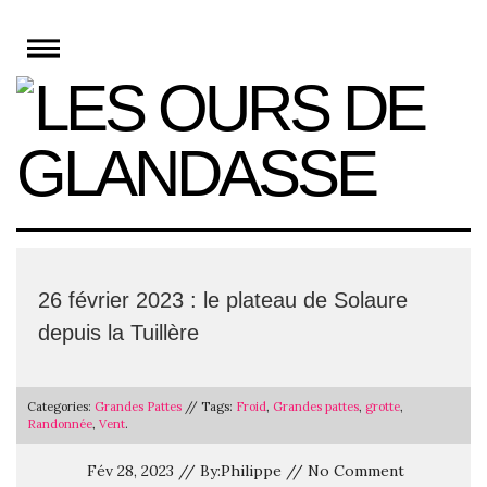
Skip
to
content
26 février 2023 : le plateau de Solaure
depuis la Tuillère
Categories:
Grandes Pattes
// Tags:
Froid
,
Grandes pattes
,
grotte
,
Randonnée
,
Vent
.
Fév 28, 2023 // By:Philippe // No Comment