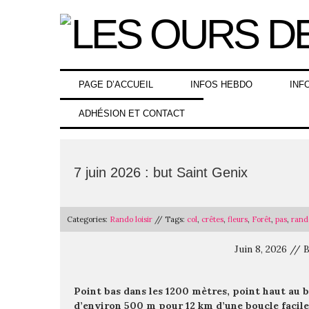
Skip
to
content
PAGE D’ACCUEIL
INFOS HEBDO
INF
ADHÉSION ET CONTACT
7 juin 2026 : but Saint Genix
Categories:
Rando loisir
// Tags:
col
,
crêtes
,
fleurs
,
Forêt
,
pas
,
rando
Juin 8, 2026 //
Point bas dans les 1200 mètres, point haut au b
d’environ 500 m pour 12 km d’une boucle facile