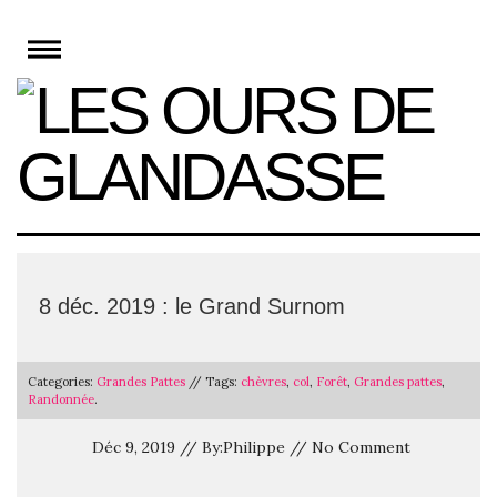
Skip
to
content
8 déc. 2019 : le Grand Surnom
Categories:
Grandes Pattes
// Tags:
chèvres
,
col
,
Forêt
,
Grandes pattes
,
Randonnée
.
Déc 9, 2019 // By:Philippe // No Comment