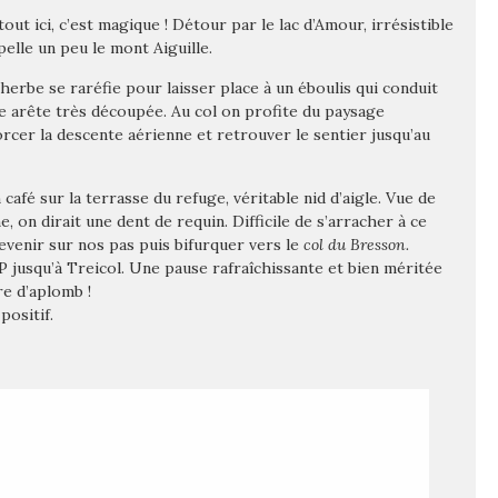
tout ici, c’est magique ! Détour par le lac d’Amour, irrésistible
pelle un peu le mont Aiguille.
l’herbe se raréfie pour laisser place à un éboulis qui conduit
une arête très découpée. Au col on profite du paysage
cer la descente aérienne et retrouver le sentier jusqu’au
afé sur la terrasse du refuge, véritable nid d’aigle. Vue de
 on dirait une dent de requin. Difficile de s’arracher à ce
evenir sur nos pas puis bifurquer vers le
col du Bresson.
 jusqu’à Treicol. Une pause rafraîchissante et bien méritée
re d’aplomb !
positif.