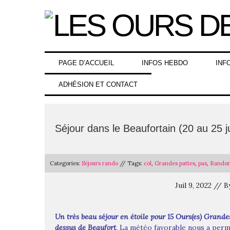
Skip
to
content
PAGE D’ACCUEIL
INFOS HEBDO
INF
ADHÉSION ET CONTACT
Séjour dans le Beaufortain (20 au 25 j
Categories:
Séjours rando
// Tags:
col
,
Grandes pattes
,
pas
,
Rando
Juil 9, 2022 //
Un très beau séjour en étoile pour 15 Ours(es) Grande
dessus de Beaufort
. La météo favorable nous a perm