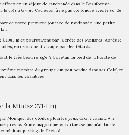
 effectuer un séjour de randonnée dans le Beaufortain.
ur le
col du Grand Cucheron
, à ne pas confondre avec le
col de
part de notre première journée de randonnée, une petite
 km.
 1983 m et poursuivons par la crête des Mollards. Après le
uilles, en ce moment occupé par des têtards.
dont le très beau refuge Arboretan au pied de la Pointe de
quinzième membre du groupe (un peu perdue dans ses Cols) et
ent dans les chambres
de la Mintaz 2714 m)
 que Monique, des étoiles plein les yeux, décrit comme
« le
uie prévue. Route magnifique et tortueuse jusqu’au lac de
conduit au parking de Treicol.