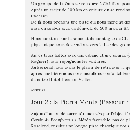
Un groupe de 14 Ours se retrouve à Châtillon pour
Après un trajet de 200 km en voiture on se rend s
Cucheron
.
De là, nous prenons une piste qui nous mène au dé
mise en jambes avec un dénivelé de 500 m pour 8,5
Nous montons sur le sommet du montagne du Chat à
pique-nique nous descendons vers le Lac des greno
Après trois haltes avec une cabane et une
source (
Rognier) nous rejoignons les voitures.
Au Bersend nous avons le plaisir de retrouver la 
après une bière nous nous installons confortablem
de notre Hôtel-Pension Viallet.
Marijke
Jour 2 : la Pierra Menta (Passeur 
Aujourd’hui on démarre tôt, motivés par l’objectif
Cervin du Beaufortain ».
Météo favorable, pas de pl
Roselend, ensuite une longue piste chaotique nous 