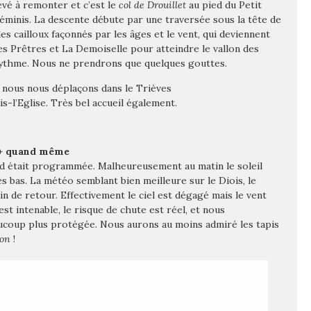
évé à remonter et c’est le
col de Drouillet
au pied du Petit
réminis. La descente débute par une traversée sous la tête de
s cailloux façonnés par les âges et le vent, qui deviennent
es Prêtres et La Demoiselle pour atteindre le vallon des
 rythme. Nous ne prendrons que quelques gouttes.
 nous nous déplaçons dans le Trièves
s-l’Eglise. Très bel accueil également.
D+ quand même
nd était programmée. Malheureusement au matin le soleil
s bas. La météo semblant bien meilleure sur le Diois, le
 de retour. Effectivement le ciel est dégagé mais le vent
’est intenable, le risque de chute est réel, et nous
ucoup plus protégée. Nous aurons au moins admiré les tapis
eon
!