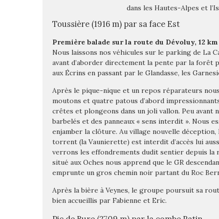
dans les Hautes-Alpes et l’I
Toussière (1916 m) par sa face Est
Première balade sur la route du Dévoluy, 12 km
Nous laissons nos véhicules sur le parking de La 
avant d’aborder directement la pente par la forêt p
aux Écrins en passant par le Glandasse, les Garnesie
Après le pique-nique et un repos réparateurs nou
moutons et quatre patous d’abord impressionnants 
crêtes et plongeons dans un joli vallon. Peu avant 
barbelés et des panneaux « sens interdit ». Nous e
enjamber la clôture. Au village nouvelle déception
torrent (la Vaunierette) est interdit d’accès lui au
verrons les effondrements dudit sentier depuis la
situé aux Oches nous apprend que le GR descendant
emprunte un gros chemin noir partant du Roc Bern
Après la bière à Veynes, le groupe poursuit sa rou
bien accueillis par Fabienne et Eric.