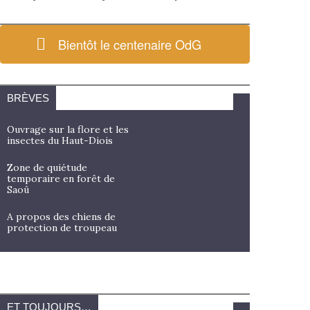
Bientôt le centenaire OdG
BRÈVES
Ouvrage sur la flore et les
insectes du Haut-Diois
Zone de quiétude
temporaire en forêt de
Saoû
A propos des chiens de
protection de troupeau
ET TOUJOURS…