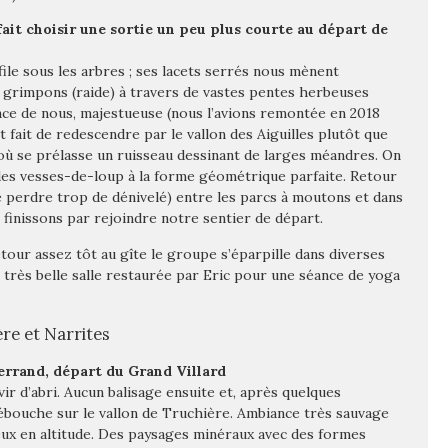
ait choisir une sortie un peu plus courte au départ de
file sous les arbres ; ses lacets serrés nous mènent
t grimpons (raide) à travers de vastes pentes herbeuses
face de nous, majestueuse (nous l’avions remontée en 2018
t fait de redescendre par le vallon des Aiguilles plutôt que
e où se prélasse un ruisseau dessinant de larges méandres. On
 des vesses-de-loup à la forme géométrique parfaite. Retour
e perdre trop de dénivelé) entre les parcs à moutons et dans
s finissons par rejoindre notre sentier de départ.
retour assez tôt au gîte le groupe s’éparpille dans diverses
 très belle salle restaurée par Eric pour une séance de yoga
ère et Narrites
Ferrand, départ du Grand Villard
r d’abri. Aucun balisage ensuite et, après quelques
ébouche sur le vallon de Truchière. Ambiance très sauvage
eux en altitude. Des paysages minéraux avec des formes