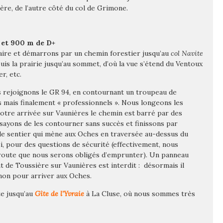
sère, de l’autre côté du col de Grimone.
 et 900 m de D+
Caire et démarrons par un chemin forestier jusqu’au
col Navite
uis la prairie jusqu’au sommet, d’où la vue s’étend du Ventoux
r, etc.
s rejoignons le GR 94, en contournant un troupeau de
mais finalement « professionnels ». Nous longeons les
notre arrivée sur Vaunières le chemin est barré par des
ssayons de les contourner sans succès et finissons par
, le sentier qui mène aux Oches en traversée au-dessus du
ssi, pour des questions de sécurité (effectivement, nous
 route que nous serons obligés d’emprunter). Un panneau
 de Toussière sur Vaunières est interdit : désormais il
on pour arriver aux Oches.
te jusqu’au
Gîte de l’Yvraie
à La Cluse, où nous sommes très