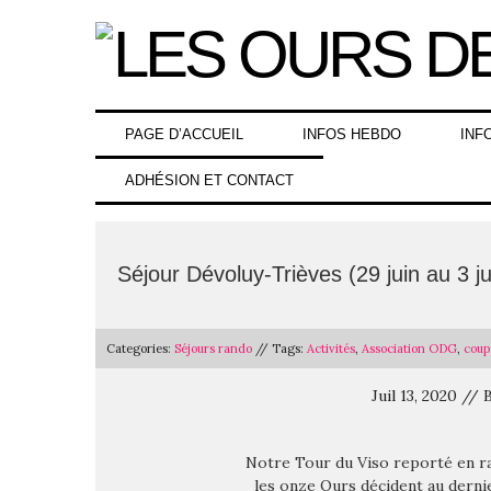
Skip
to
content
PAGE D’ACCUEIL
INFOS HEBDO
INF
ADHÉSION ET CONTACT
Séjour Dévoluy-Trièves (29 juin au 3 ju
Categories:
Séjours rando
// Tags:
Activités
,
Association ODG
,
coup
Juil 13, 2020 /
Notre Tour du Viso reporté en ra
les onze Ours décident au derni