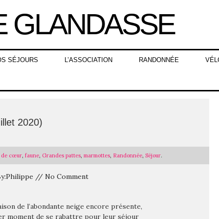
OS SÉJOURS
L’ASSOCIATION
RANDONNÉE
VÉL
illet 2020)
 de cœur
,
faune
,
Grandes pattes
,
marmottes
,
Randonnée
,
Séjour
.
/ By:Philippe // No Comment
ison de l’abondante neige encore présente,
er moment de se rabattre pour leur séjour