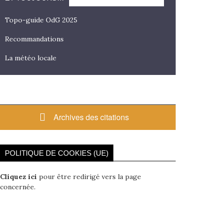
Topo-guide OdG 2025
Recommandations
La météo locale
Archives des citations
POLITIQUE DE COOKIES (UE)
Cliquez ici
pour être redirigé vers la page
concernée.