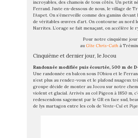
incroyables, des chamois de tous côtés. Un petit n
Ferrand. Juste en-dessous de nous, le village de T
l’Aupet. On s’émerveille comme des gamins devant le
de véritables œuvres d’art. On contourne au nord l
Narrites. L’orage se fait menaçant, on accélère le
Pour notre cinquième jour
au
Gîte Chris-Cath
à Trémini
Cinquième et dernier jour, le Jocou
Randonnée modifiée puis écourtée, 500 m de 
Une randonnée en balcon sous l’Obiou et le Ferra
n’est plus au rendez-vous et le plafond nuageux trè
groupe décide de monter au Jocou sur notre chemin
violent et glacial. Arrivés au col Pigeon à 1850 m, c
redescendons sagement par le GR en face sud, bea
de lys martagon entre les cols de
Vente-Cul
et
Pig