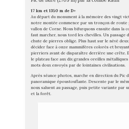
Pic de Bure (2709 m) par la combe Ratin
17 km et 1350 m de D+
Au départ du monument à la mémoire des vingt vict
notre montée commence par un tronçon de route pe
vallon de Corne. Nous bifurquons ensuite dans la com
faut marcher, nous tord les chevilles. Un passage d
chute de pierres oblige. Plus haut sur le névé deu
décider face à onze mammifères colorés et bruyants 
pierriers avant de disparaître derrière une crête. 
le plateau face aux dix grandes oreilles métallique
mots doux envoyés par de lointaines civilisations.
Après séance photos, marche en direction du Pic 
panoramique époustouflante. Descente par le même 
nous saluent au passage, puis petite variante par
et la forêt.