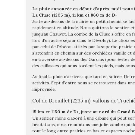
La pluie annoncée en début d’après-midi nous f
La Cluse (1205 m), 11 km et 860 m de D+
Juste au-dessus de la mairie un petit chemin se fau
rapidement en altitude. Nous quittons le sentier e
jusqu’au Chauvet. La combe de la Cluse s’offre en 
lors d’un autre séjour dans le Dévoluy). Le choix es
par celui de l’Abéou, attirés par la superbe prairi
s’attendrit en chemin sur des orchidées vanille et
en traversée au-dessus des Garcins (pour éviter d
des caillasses qui nous tordent les pieds, mais nou
Au final la pluie n’arrivera que tard en soirée. De 
activités. Sept d’entre nous se retrouvent dans une
improvisée.
Col de Drouillet (2235 m), vallons de Truchi
15 km et 1150 m de D+, juste au nord du Grand 
Un sentier mène d’abord à une cabane qui peut servi
hésitations, nous remontons une jolie combe qui d
tout le long entre prairies en bas et espaces roch