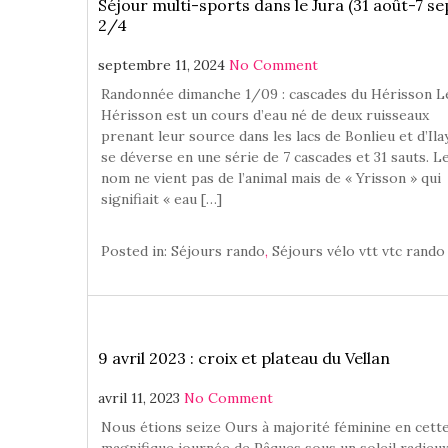
Séjour multi-sports dans le Jura (31 août-7 sep
2/4
septembre 11, 2024
No Comment
Randonnée dimanche 1/09 : cascades du Hérisson L
Hérisson est un cours d’eau né de deux ruisseaux
prenant leur source dans les lacs de Bonlieu et d’Ilay.
se déverse en une série de 7 cascades et 31 sauts. L
nom ne vient pas de l’animal mais de « Yrisson » qui
signifiait « eau […]
Posted in:
Séjours rando
,
Séjours vélo vtt vtc rando
9 avril 2023 : croix et plateau du Vellan
avril 11, 2023
No Comment
Nous étions seize Ours à majorité féminine en cett
magnifique journée de Pâques sous un soleil radieux