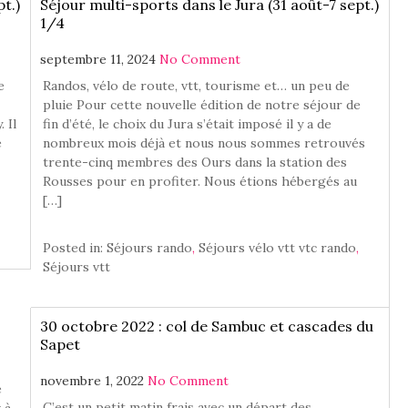
t.)
Séjour multi-sports dans le Jura (31 août-7 sept.)
1/4
septembre 11, 2024
No Comment
e
Randos, vélo de route, vtt, tourisme et… un peu de
pluie Pour cette nouvelle édition de notre séjour de
 Il
fin d’été, le choix du Jura s’était imposé il y a de
e
nombreux mois déjà et nous nous sommes retrouvés
trente-cinq membres des Ours dans la station des
Rousses pour en profiter. Nous étions hébergés au
[…]
Posted in:
Séjours rando
,
Séjours vélo vtt vtc rando
,
Séjours vtt
30 octobre 2022 : col de Sambuc et cascades du
Sapet
novembre 1, 2022
No Comment
e
C’est un petit matin frais avec un départ des
 à