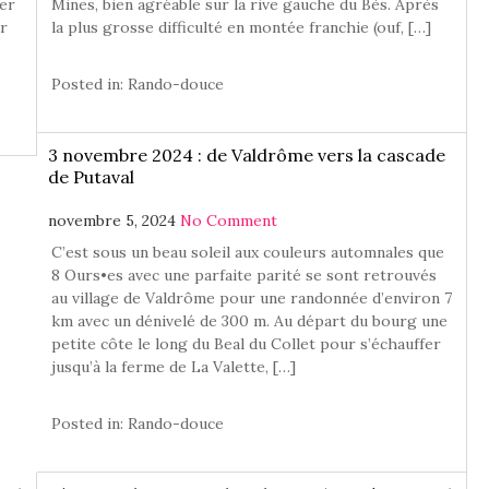
ner
Mines, bien agréable sur la rive gauche du Bès. Après
ur
la plus grosse difficulté en montée franchie (ouf, […]
Posted in:
Rando-douce
3 novembre 2024 : de Valdrôme vers la cascade
de Putaval
novembre 5, 2024
No Comment
C’est sous un beau soleil aux couleurs automnales que
8 Ours•es avec une parfaite parité se sont retrouvés
au village de Valdrôme pour une randonnée d’environ 7
km avec un dénivelé de 300 m. Au départ du bourg une
petite côte le long du Beal du Collet pour s’échauffer
jusqu’à la ferme de La Valette, […]
Posted in:
Rando-douce